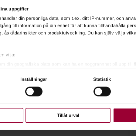
ina uppgifter
handlar din personliga data, som t.ex. ditt IP-nummer, och anv
låtar trots att motoriken bråkar. Det finns
illgång till information på din enhet för att kunna tillhandahålla pe
mpa med just de tre ackorden. Hitta dina
, åskådarinsikter och produktutveckling. Du kan själv välja vilk
n vilja:
om din geografiska plats som kan ha en noggrannhet på upp till f
genom att aktivt skanna den för specifika kännetecken (fingeravt
Inställningar
Statistik
rsonliga uppgifter behandlas och ställ in dina preferenser i
deta
ke när som helst från cookie-förklaringen.
upplevelse som möjligt använder vi kakor (cookies) på vår webbpl
en ska fungera. Andra är valbara.
Tillåt urval