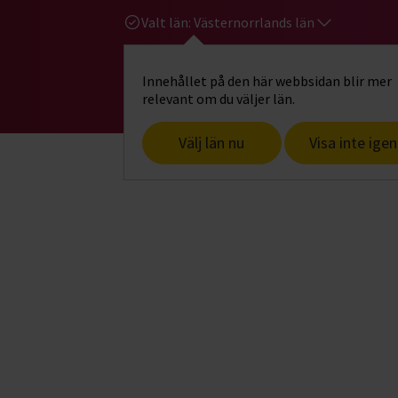
Valt län:
Västernorrlands län
Innehållet på den här webbsidan blir mer
Hi
Gå till studiefrämjandets startsid
relevant om du väljer län.
Välj län nu
Visa inte igen