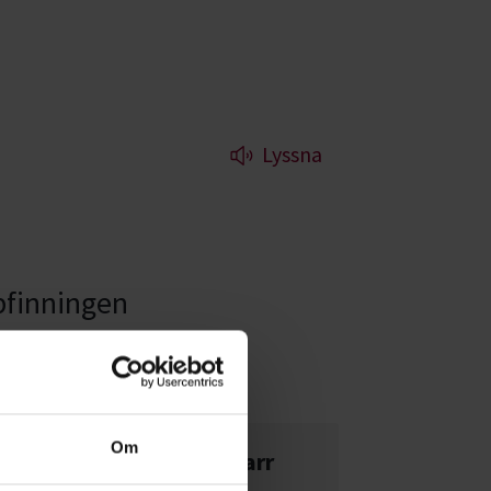
Lyssna
pfinningen
bblar.
Om
Spelglädje med klaffgitarr