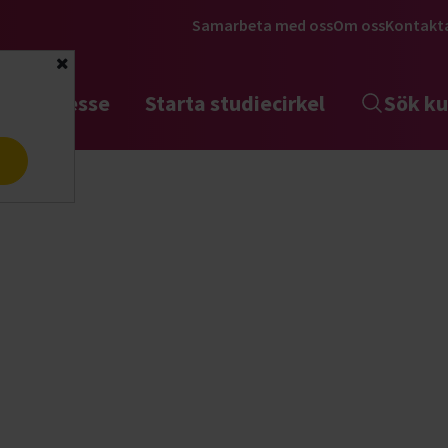
Samarbeta med oss
Om oss
Kontakt
Stäng
tta intresse
Starta studiecirkel
Sök ku
a