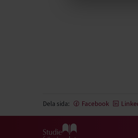
Dela sida:
Facebook
Linke
Gå till studiefrämjandets startsida