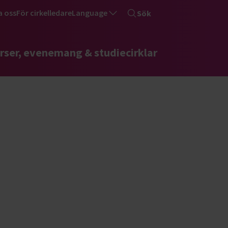
a oss
För cirkelledare
Language
Sök
rser, evenemang & studiecirklar