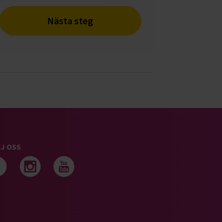
Nästa steg
J OSS
Följ oss på facebook
Följ oss på instagram
Följ oss på youtub