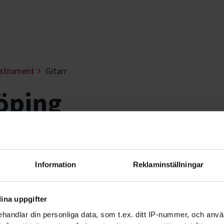
nstrument
Gitarr
köping
st omtyckta instrument. Lär dig kompa v
Information
Reklaminställningar
ina uppgifter
handlar din personliga data, som t.ex. ditt IP-nummer, och anv