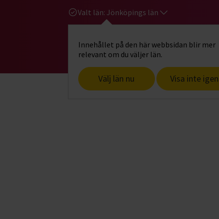
Valt län:
Jönköpings län
Innehållet på den här webbsidan blir mer
Hi
Gå till studiefrämjandets startsid
relevant om du väljer län.
Välj län nu
Visa inte igen