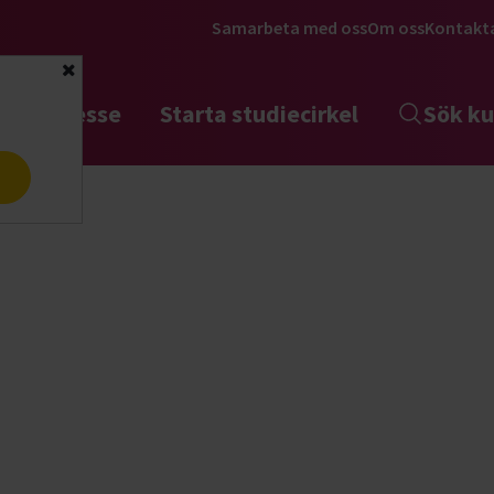
Samarbeta med oss
Om oss
Kontakt
Stäng
tta intresse
Starta studiecirkel
Sök ku
a