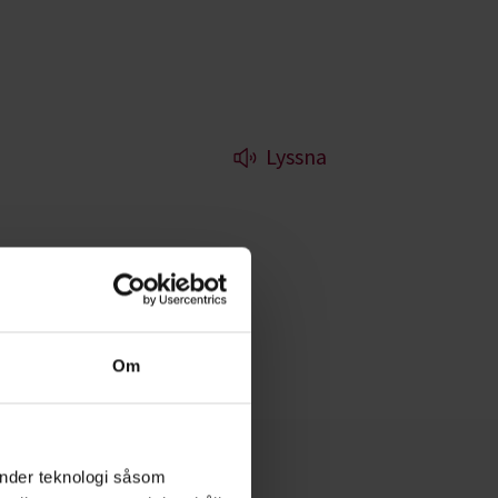
Lyssna
id lägerelden eller
Om
änder teknologi såsom