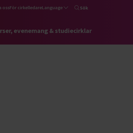
a oss
För cirkelledare
Language
Sök
rser, evenemang & studiecirklar