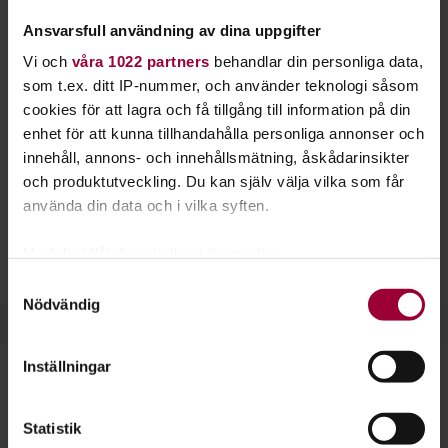
Studiefrämjandet kan du bland annat bli bättre
Ansvarsfull användning av dina uppgifter
på trumpet, valthorn, tuba och kornett.
Vi och
våra 1022 partners
behandlar din personliga data,
som t.ex. ditt IP-nummer, och använder teknologi såsom
På många orter i landet erbjuder vi kurser i blåsinstrument.
cookies för att lagra och få tillgång till information på din
Blåsinstrumenten brukar delas in i två familjer:
enhet för att kunna tillhandahålla personliga annonser och
Bleckblåsinstrument
är exempelvis althorn, kornett,
innehåll, annons- och innehållsmätning, åskådarinsikter
trumpet, trombon, tuba och valthorn.
Träblåsinstrument
och produktutveckling. Du kan själv välja vilka som får
omfattar bland annat saxofon, flöjt, klarinett och oboe.
använda din data och i vilka syften.
Många blåsorkestrar arrangerar sin verksamhet hos oss i
Med din tillåtelse skulle vi även vilja:
form av studiecirklar och kulturarrangemang.
Samla in information om din geografiska plats
Samtyckesval
Nödvändig
som kan ha en noggrannhet på upp till flera meter
Identifiera din enhet genom att aktivt skanna den
för specifika kännetecken (fingeravtryck)
Inställningar
Ta reda på mer om hur dina personliga uppgifter
behandlas och ställ in dina preferenser i
detaljsektionen
.
Dela:
Facebook
LinkedIn
E-mail
Statistik
Du kan ändra eller dra tillbaka ditt samtycke när som