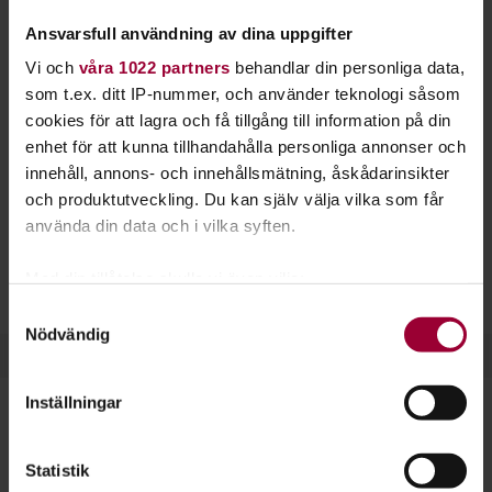
Studiefrämjandet kan du bland annat bli bättre
Ansvarsfull användning av dina uppgifter
på trumpet, valthorn, tuba och kornett.
Vi och
våra 1022 partners
behandlar din personliga data,
som t.ex. ditt IP-nummer, och använder teknologi såsom
På många orter i landet erbjuder vi kurser i blåsinstrument.
cookies för att lagra och få tillgång till information på din
Blåsinstrumenten brukar delas in i två familjer:
enhet för att kunna tillhandahålla personliga annonser och
Bleckblåsinstrument
är exempelvis althorn, kornett,
innehåll, annons- och innehållsmätning, åskådarinsikter
trumpet, trombon, tuba och valthorn.
Träblåsinstrument
och produktutveckling. Du kan själv välja vilka som får
omfattar bland annat saxofon, flöjt, klarinett och oboe.
använda din data och i vilka syften.
Många blåsorkestrar arrangerar sin verksamhet hos oss i
Med din tillåtelse skulle vi även vilja:
form av studiecirklar och kulturarrangemang.
Samla in information om din geografiska plats
Samtyckesval
Nödvändig
som kan ha en noggrannhet på upp till flera meter
Identifiera din enhet genom att aktivt skanna den
för specifika kännetecken (fingeravtryck)
Inställningar
Ta reda på mer om hur dina personliga uppgifter
behandlas och ställ in dina preferenser i
detaljsektionen
.
Dela:
Facebook
LinkedIn
E-mail
Statistik
Du kan ändra eller dra tillbaka ditt samtycke när som