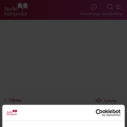
Gå till studiefrämjandets startsida
Kronobergs län
Sök
Meny
Tillbaka
Lyssna
Bas - Kronoberg
Lär dig spela elbas. Basen, tillsammans med