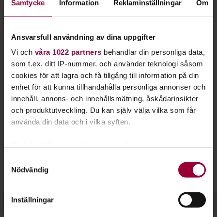
Samtycke
Information
Reklaminställningar
Om
trummorna, utgör ofta grundstommen i pop- och
rockmusiken.
Ansvarsfull användning av dina uppgifter
Öva med rätt teknik och fingersättning så blir du snabbare
Vi och
våra 1022 partners
behandlar din personliga data,
en bra basist. Du får lära dig både plektrum- och fingerspel,
som t.ex. ditt IP-nummer, och använder teknologi såsom
och givetvis också hur du stämmer basen.
cookies för att lagra och få tillgång till information på din
Som basist spelar du sällan mer än en ton i taget. Basen är
enhet för att kunna tillhandahålla personliga annonser och
inget typiskt soloinstrument utan kommer främst till sin
innehåll, annons- och innehållsmätning, åskådarinsikter
rätt ihop med andra instrument.
och produktutveckling. Du kan själv välja vilka som får
använda din data och i vilka syften.
Elbasen liknar till stor del gitarren, men har längre hals och
tjockare strängar. Det krävs därför lite mer styrka i fingrarna
Med din tillåtelse skulle vi även vilja:
för att spela bas.
Samla in information om din geografiska plats
Samtyckesval
Nödvändig
som kan ha en noggrannhet på upp till flera meter
Läs gärna mer om att spela bas på vår sajt
Musikakuten.
Identifiera din enhet genom att aktivt skanna den
för specifika kännetecken (fingeravtryck)
Inställningar
Ta reda på mer om hur dina personliga uppgifter