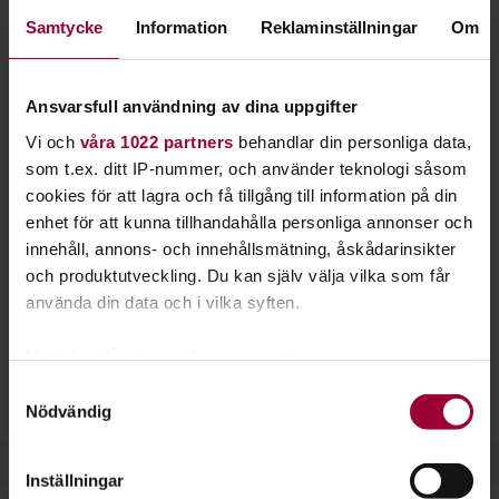
trummorna, utgör ofta grundstommen i pop- och
Samtycke
Information
Reklaminställningar
Om
rockmusiken.
Öva med rätt teknik och fingersättning så blir du snabbare
Ansvarsfull användning av dina uppgifter
en bra basist. Du får lära dig både plektrum- och fingerspel,
Vi och
våra 1022 partners
behandlar din personliga data,
och givetvis också hur du stämmer basen.
som t.ex. ditt IP-nummer, och använder teknologi såsom
cookies för att lagra och få tillgång till information på din
Som basist spelar du sällan mer än en ton i taget. Basen är
enhet för att kunna tillhandahålla personliga annonser och
inget typiskt soloinstrument utan kommer främst till sin
innehåll, annons- och innehållsmätning, åskådarinsikter
rätt ihop med andra instrument.
och produktutveckling. Du kan själv välja vilka som får
Elbasen liknar till stor del gitarren, men har längre hals och
använda din data och i vilka syften.
tjockare strängar. Det krävs därför lite mer styrka i fingrarna
för att spela bas.
Med din tillåtelse skulle vi även vilja:
Samla in information om din geografiska plats
Samtyckesval
Läs gärna mer om att spela bas på vår sajt
Musikakuten.
Nödvändig
som kan ha en noggrannhet på upp till flera meter
Identifiera din enhet genom att aktivt skanna den
för specifika kännetecken (fingeravtryck)
Inställningar
Ta reda på mer om hur dina personliga uppgifter