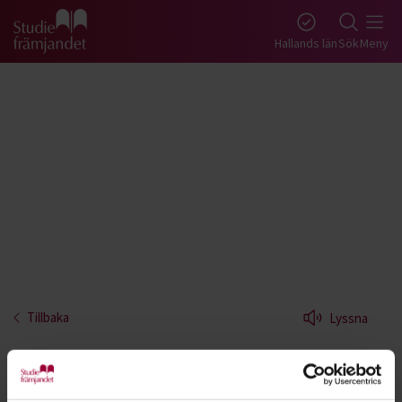
Gå till studiefrämjandets startsida
Hallands län
Sök
Meny
Tillbaka
Lyssna
Bas - Halland
Lär dig spela elbas. Basen, tillsammans med