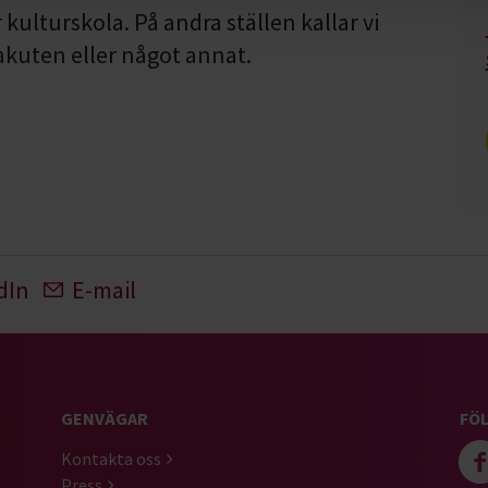
r kulturskola. På andra ställen kallar vi
kuten eller något annat.
dIn
E-mail
GENVÄGAR
FÖL
Kontakta oss
Press