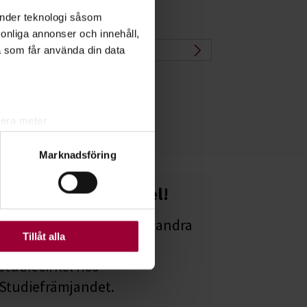
änder teknologi såsom
rsonliga annonser och innehåll,
as
a som får använda din data
lera meter
ryck)
Marknadsföring
ljsektionen
. Du kan ändra
Starta en studiecirkel!
ats. Vissa kakor är
Lär dig tillsammans med andra
Tillåt alla
genom att starta en
studiecirkel hos
Studiefrämjandet.