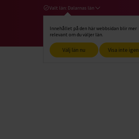
Valt län:
Dalarnas län
Innehållet på den här webbsidan blir mer
Hi
Gå till studiefrämjandets startsid
relevant om du väljer län.
Välj län nu
Visa inte igen