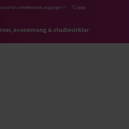
a oss
För cirkelledare
Language
Sök
rser, evenemang & studiecirklar