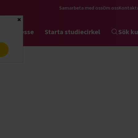
Samarbeta med oss
Om oss
Kontakt
Stäng
tta intresse
Starta studiecirkel
Sök ku
a