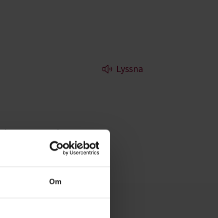
Lyssna
r kurser och
Om