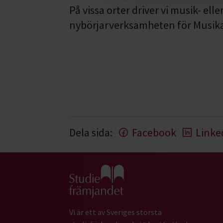
På vissa orter driver vi musik- elle
nybörjarverksamheten för Musika
Dela sida:
Facebook
Linke
Gå till studiefrämjandets startsida
Vi är ett av Sveriges största