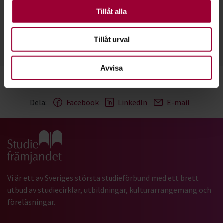
Rikard Lind
Andra är valbara.
Tillåt alla
Folkbildningsutvecklare Kultur
Skicka e-post
076-549 09 29
Läs mer
Tillåt urval
Avvisa
Dela:
Facebook
LinkedIn
E-mail
Gå till studiefrämjandets startsida
Vi är ett av Sveriges största studieförbund med ett brett
utbud av studiecirklar, utbildningar, kulturarrangemang och
föreläsningar.