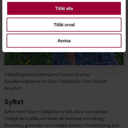
kakor är nödvändiga för att webbplatsen ska fungera.
Andra är valbara.
Tillåt alla
Tillåt urval
Avvisa
Trädgårdsjournalisten Gunnel Carlson är en av
huvudarrangörerna för Tusen Trädgårdar. Foto: Pernilla
Bergdahl.
Syftet
Syftet med Tusen Trädgårdar är att alla vi som älskar
trädgårdar träffas och delar vår kunskap om odling,
blommor, grönsaker och trädgårdskonst. Folkbildning och