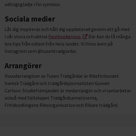
odlingsglädje i fin symbios.
Sociala medier
Låt dig inspireras och håll dig uppdaterad genom att gå med
i vår stora och aktiva
Facebookgrupp.
Där kan du få många
bra tips från odlare från hela landet. Vi finns även på
Instagram som @tusentradgardar.
Arrangörer
Huvudarrangörer av Tusen Trädgårdar är Riksförbundet
Svensk Trädgård och trädgårdsjournalisten Gunnel
Carlson. Studiefrämjandet är medarrangör och vi samarbetar
också med Sällskapet Trädgårdsamatörerna,
Fritidsodlingens Riksorganisation och Rikare trädgård.