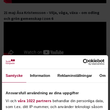
21 maj: Åsa Kristensson – Vilja, våga, växa – om odling
och grön gemenskap i zon 6
Även 2024 hade vi flera spännande trädgårdsföreläsningar.
Se
dem här!
Samtycke
Information
Reklaminställningar
Om
Alla får vara med
Ansvarsfull användning av dina uppgifter
Under Tusen Trädgårdar är självklart alla inbjudna – alla som
har en trädgård kan öppna upp den, och alla som älskar att
Vi och
våra 1022 partners
behandlar din personliga data,
vistas i trädgårdar är varmt välkomna att besöka de
som t.ex. ditt IP-nummer, och använder teknologi såsom