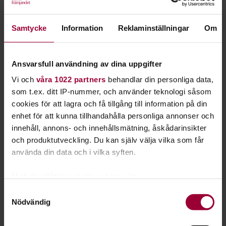
du ett annat modersmål eller bara ett extra stort
intresse för just det svenska språket.
Samtycke
Information
Reklaminställningar
Om
Att behärska ett nytt språk handlar om att lära sig nya ord,
grammatik, uttal och att öva mycket. Att lära sig
Ansvarsfull användning av dina uppgifter
tillsammans med andra gör språkinlärningen snabbare och
Vi och
våra 1022 partners
behandlar din personliga data,
effektivare.
som t.ex. ditt IP-nummer, och använder teknologi såsom
Svenska pratas av drygt tio miljoner människor i världen.
cookies för att lagra och få tillgång till information på din
Majoriteten av de som har svenska som modersmål bor i
enhet för att kunna tillhandahålla personliga annonser och
Sverige, men det finns även en svenskspråkig minoritet i
innehåll, annons- och innehållsmätning, åskådarinsikter
Finland och Estland. Svenska är också nära besläktat med
och produktutveckling. Du kan själv välja vilka som får
norska och danska.
använda din data och i vilka syften.
Om du redan kan grunderna i språket kan du starta en
Med din tillåtelse skulle vi även vilja:
bokcirkel för att läsa och diskutera böcker med andra. Du kan
Samla in information om din geografiska plats
Samtyckesval
också bli en bättre skribent och lära dig mer om svensk
Nödvändig
som kan ha en noggrannhet på upp till flera meter
grammatik.
Identifiera din enhet genom att aktivt skanna den