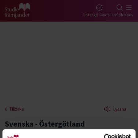
Gå till studiefrämjandets startsida
Östergötlands län
Sök
Meny
Tillbaka
Lyssna
Svenska - Östergötland
Förbättra dina kunskaper i svenska. Kanske har