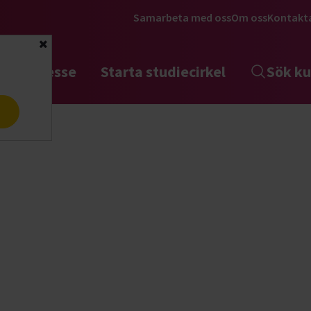
Samarbeta med oss
Om oss
Kontakt
Stäng
tta intresse
Starta studiecirkel
Sök ku
a