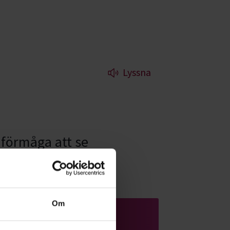
Lyssna
 förmåga att se
Om
Starta studiecirkel