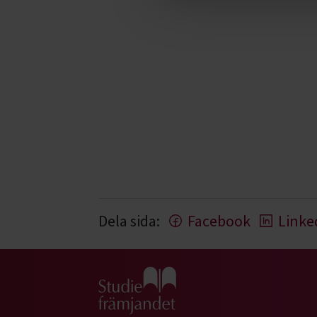
Dela sida:
Facebook
Linke
Gå till studiefrämjandets startsida