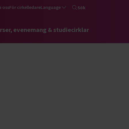
a oss
För cirkelledare
Language
Sök
rser, evenemang & studiecirklar