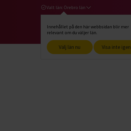
Valt län:
Örebro län
Innehållet på den här webbsidan blir mer
Hi
Gå till studiefrämjandets startsid
relevant om du väljer län.
Välj län nu
Visa inte igen