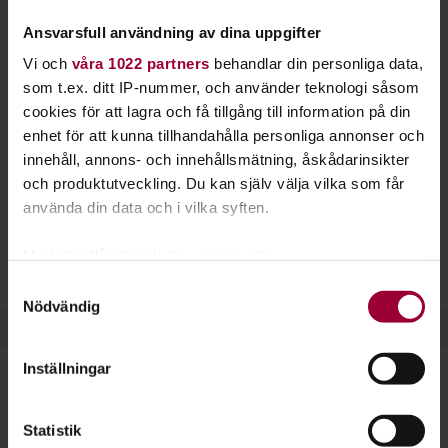
karriär i modebranschen. Hos Studiefrämjandet
Ansvarsfull användning av dina uppgifter
får du mer kunskap om sömnad.
Vi och
våra 1022 partners
behandlar din personliga data,
Sticka din egen mössa, eller lär dig lägga upp ett par byxor.
som t.ex. ditt IP-nummer, och använder teknologi såsom
Kanske är du nyfiken på drapering, stickning och brodering?
cookies för att lagra och få tillgång till information på din
Sömnad är ett roligt hantverk och samtidigt en uråldrig
enhet för att kunna tillhandahålla personliga annonser och
teknik och tradition.
innehåll, annons- och innehållsmätning, åskådarinsikter
och produktutveckling. Du kan själv välja vilka som får
Fördjupa dig i detaljer och lär dig vilka material som passar
använda din data och i vilka syften.
till vad. Sömnad passar alla med ett intresse för
textilhantverk eller kläder. Det kan också vara ett första steg
Med din tillåtelse skulle vi även vilja:
för dig som vill rikta in dig på modedesign.
Samla in information om din geografiska plats
Samtyckesval
Nödvändig
som kan ha en noggrannhet på upp till flera meter
Identifiera din enhet genom att aktivt skanna den
för specifika kännetecken (fingeravtryck)
Inställningar
Ta reda på mer om hur dina personliga uppgifter
behandlas och ställ in dina preferenser i
detaljsektionen
.
Dela:
Facebook
LinkedIn
E-mail
Statistik
Du kan ändra eller dra tillbaka ditt samtycke när som