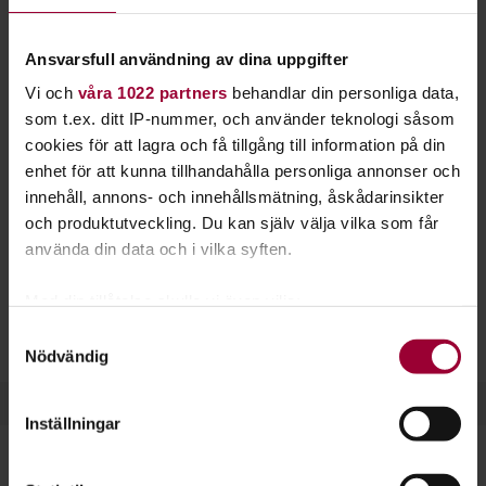
penseln i handen. Plocka fram staffliet så hjälper
vi dig igång.
Ansvarsfull användning av dina uppgifter
Vi och
våra 1022 partners
behandlar din personliga data,
Arbeta förutsättningslöst med färg, eller fokusera på
som t.ex. ditt IP-nummer, och använder teknologi såsom
porträtt och landskapsmåleri. Lekfullhet, mod och fantasi är
cookies för att lagra och få tillgång till information på din
några egenskaper som gör en bra konstnär. Skapa ett fritt
enhet för att kunna tillhandahålla personliga annonser och
flöde och hitta ditt eget uttryck.
innehåll, annons- och innehållsmätning, åskådarinsikter
Inom måleri finns många stilar att inspireras av. Upptäck
och produktutveckling. Du kan själv välja vilka som får
surrealism, naivism, modernism med mera.
använda din data och i vilka syften.
Hos oss kan du måla i akvarell, olja eller akryl.
Med din tillåtelse skulle vi även vilja:
Materialkunskap, bildkomposition och färglära är också
Samla in information om din geografiska plats
Samtyckesval
ämnen du får lära dig.
Nödvändig
som kan ha en noggrannhet på upp till flera meter
Identifiera din enhet genom att aktivt skanna den
för specifika kännetecken (fingeravtryck)
Inställningar
Ta reda på mer om hur dina personliga uppgifter
behandlas och ställ in dina preferenser i
detaljsektionen
.