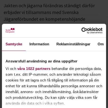
Jakten och jägarna förändras ständigt därför
erbjuder vi tillsammans med Svenska
Jägareförbundet en kompetenshöjande
utbildning för dig som redan är ledare för
Jägarskolan.
Varje år utbildar 200 jägarskoleledare 3000 nya jägare i
Samtycke
Information
Reklaminställningar
Om
Studiefrämjandets regi med Svenska Jägareförbundets
studiematerial.
Ansvarsfull användning av dina uppgifter
För att du som ledare ska ha en bra grund att stå på, oavsett
Vi och
våra 1022 partners
behandlar din personliga data,
om du är ny ledare eller har lett Jägarskolan tidigare,
som t.ex. ditt IP-nummer, och använder teknologi såsom
har Studiefrämjandet och Svenska jägareförbundet tagit
cookies för att lagra och få tillgång till information på din
fram en vidareutbildning med medel från viltfonden.
enhet för att kunna tillhandahålla personliga annonser och
innehåll, annons- och innehållsmätning, åskådarinsikter
Utbildningen är indelad i tre block.
och produktutveckling. Du kan själv välja vilka som får
använda din data och i vilka syften.
Studiecirkeln och dess pedagogik