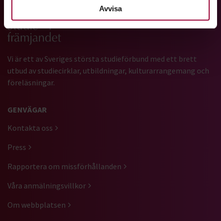
Avvisa
Gå till studiefrämjandets startsida
Vi är ett av Sveriges största studieförbund med ett brett
utbud av studiecirklar, utbildningar, kulturarrangemang och
föreläsningar.
GENVÄGAR
Kontakta oss
Press
Rapportera om missförhållanden
Våra anmälningsvillkor
Om webbplatsen