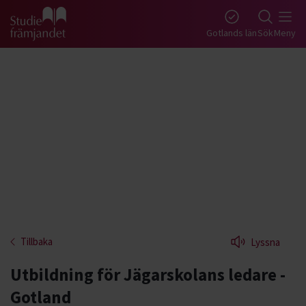
Gå till studiefrämjandets startsida
Gotlands län
Sök
Meny
Tillbaka
Lyssna
Utbildning för Jägarskolans ledare -
Gotland