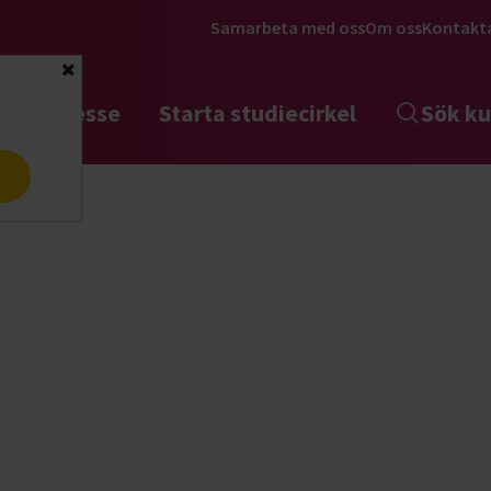
Samarbeta med oss
Om oss
Kontakt
Stäng
tta intresse
Starta studiecirkel
Sök ku
a