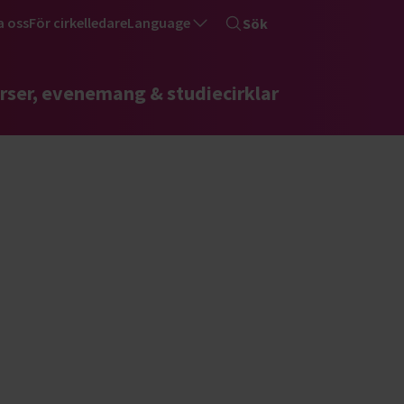
a oss
För cirkelledare
Language
Sök
rser, evenemang & studiecirklar