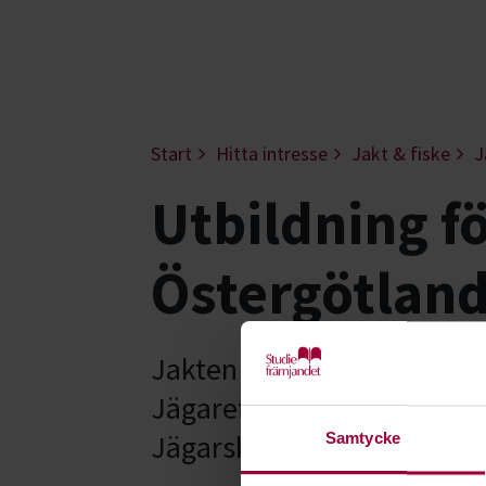
Start
Hitta intresse
Jakt & fiske
J
Utbildning fö
Östergötlan
Jakten och jägarna föränd
Jägareförbundet en kompet
Jägarskolan.
Samtycke