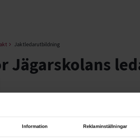
akt
Jaktledarutbildning
r Jägarskolans led
d
ras ständigt därför erbjuder vi tills
enshöjande utbildning för dig som re
Information
Reklaminställningar