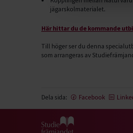
Kopplingen mellan Naturvår
jägarskolmaterialet.
Här hittar du de kommande utb
Till höger ser du denna specialu
som arrangeras av Studiefrämjan
Dela sida:
Facebook
Linke
Gå till studiefrämjandets startsida