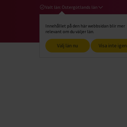
Valt län:
Östergötlands län
Innehållet på den här webbsidan blir mer
Hi
Gå till studiefrämjandets startsid
relevant om du väljer län.
Välj län nu
Visa inte igen