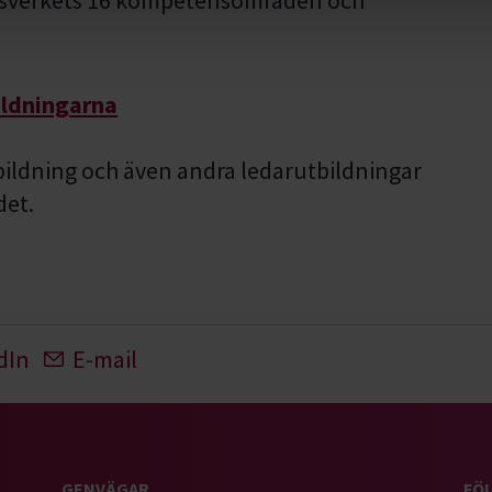
dsverkets 16 kompetensområden och
ildningarna
tbildning och även andra ledarutbildningar
det.
dIn
E-mail
GENVÄGAR
FÖL