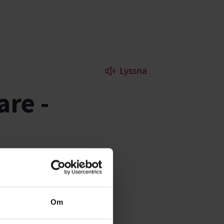
Lyssna
are -
ammans med Svenska
dan är ledare för
Om