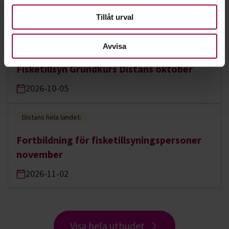
2026-09-07
Tillåt urval
Distans hela landet:
Avvisa
Fisketillsyn Grundkurs Distans oktober
2026-10-05
Distans hela landet:
Fortbildning för fisketillsyningspersoner
november
2026-11-02
Visa hela utbudet