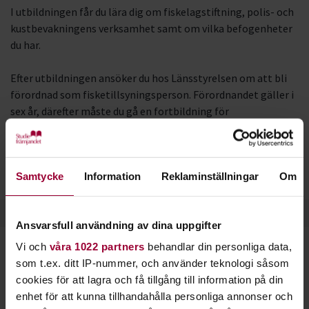
I utbildningen får du lära dig om fiskelagstiftning, polis- och
kustbevakningens verksamhet samt om vilka befogenheter
du har.
Efter utbildningen ansöker du hos Länsstyrelsen om att bli
förordnad som fisketillsyningsperson. Förordnandet gäller i
sex år, därefter måste du gå en fortbildning för
fisketillsynspersoner.
Studiefrämjandet arrangerar även fortbildningskurserna på
Samtycke
Information
Reklaminställningar
Om
uppdrag av Länsstyrelserna.
Ansvarsfull användning av dina uppgifter
Vi och
våra 1022 partners
behandlar din personliga data,
Starta en studiecirkel!
som t.ex. ditt IP-nummer, och använder teknologi såsom
cookies för att lagra och få tillgång till information på din
Lär dig tillsammans med andra genom att starta en
enhet för att kunna tillhandahålla personliga annonser och
studiecirkel hos Studiefrämjandet.