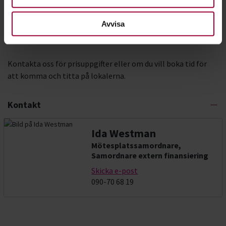
Replokaler
Läs mer om våra musiklokaler
Avvisa
Kontakta oss för prisuppgifter eller om du vill boka tid för
att komma och titta på lokalerna.
Kontakt
Ida Westman
Mötesplatssamordnare,
Samordnare extern finansiering
Skicka e-post
090-70 68 19