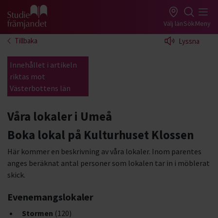
Gå till studiefrämjandets startsida
Välj län
Sök
Meny
Tillbaka
Lyssna
Innehållet i artikeln
riktas mot
Västerbottens län
Våra lokaler i Umeå
Boka lokal på Kulturhuset Klossen
Här kommer en beskrivning av våra lokaler. Inom parentes
anges beräknat antal personer som lokalen tar in i möblerat
skick.
Evenemangslokaler
Stormen
(120)