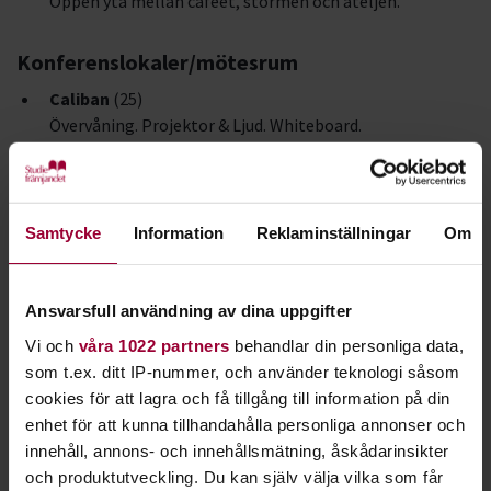
Öppen yta mellan caféet, stormen och ateljén.
Konferenslokaler/mötesrum
Caliban
(25)
Övervåning. Projektor & Ljud. Whiteboard.
Medea
(25)
Bottenvåning. Projektor & Ljud. Whiteboard.
Samtycke
Information
Reklaminställningar
Om
Biblioteket
(8)
Bottenvåning. 70"-skärm med Apple TV & HDMI
Ansvarsfull användning av dina uppgifter
Vi och
våra 1022 partners
behandlar din personliga data,
Miranda
(8)
som t.ex. ditt IP-nummer, och använder teknologi såsom
Övervåning. 70"-skärm med Apple TV & HDMI.
cookies för att lagra och få tillgång till information på din
Whiteboard.
enhet för att kunna tillhandahålla personliga annonser och
innehåll, annons- och innehållsmätning, åskådarinsikter
Glasrummet
(6)
och produktutveckling. Du kan själv välja vilka som får
Bottenvåning. Whiteboard.