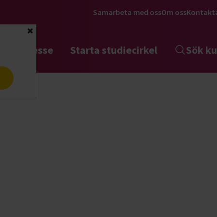
Samarbeta med oss
Om oss
Kontakt
Stäng
tta intresse
Starta studiecirkel
Sök ku
a