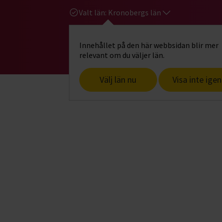
Valt län:
Kronobergs län
Innehållet på den här webbsidan blir mer
Hi
Gå till studiefrämjandets startsid
relevant om du väljer län.
Välj län nu
Visa inte igen