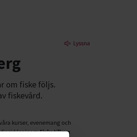
Lyssna
erg
r om fiske följs.
av fiskevård.
 våra kurser, evenemang och
diecirklar inom
Fisketillsyn