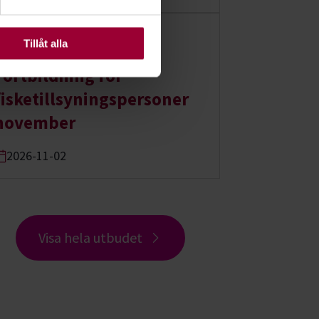
ats. Vissa kakor är
Distans hela landet:
Tillåt alla
Fortbildning för
fisketillsyningspersoner
november
2026-11-02
Visa hela utbudet