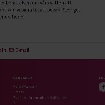
ter berättelsen om våra vatten att
s kan vi bidra till att bevara Sveriges
generationer.
dIn
E-mail
GENVÄGAR
FÖL
Kontakta oss
Press
Rapportera om missförhållanden