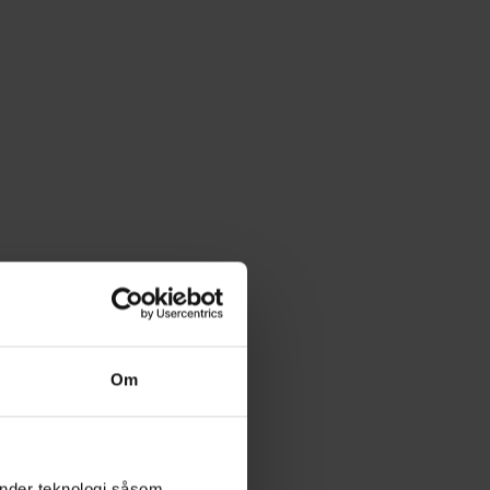
Om
änder teknologi såsom