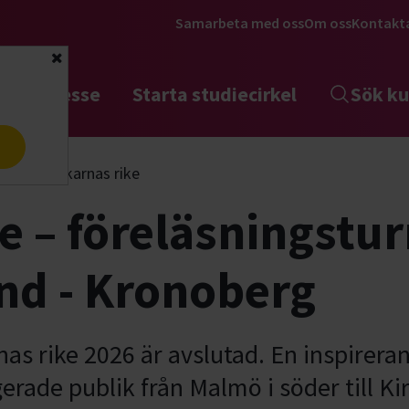
Samarbeta med oss
Om oss
Kontakt
Stäng
tta intresse
Starta studiecirkel
Sök ku
a
iske
Fiskarnas rike
ke – föreläsningstu
ind - Kronoberg
nas rike 2026 är avslutad. En inspirer
rade publik från Malmö i söder till Kir