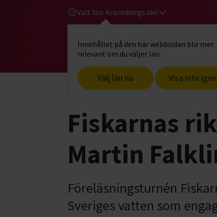
Valt län:
Kronobergs län
Innehållet på den här webbsidan blir mer
Hi
Gå till studiefrämjandets startsid
relevant om du väljer län.
Välj län nu
Visa inte igen
Start
Hitta intresse
Jakt & fiske
F
Fiskarnas ri
Martin Falkl
Föreläsningsturnén Fiskar
Sveriges vatten som engage