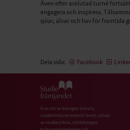
Även efter avslutad turné fortsät
engagera och inspirera. Tillsamman
sjöar, älvar och hav för framtida 
Dela sida:
Facebook
Linke
Gå till studiefrämjandets startsida
Vi är ett av Sveriges största
studieförbund med ett brett utbud
av studiecirklar, utbildningar,
kulturarrangemang och