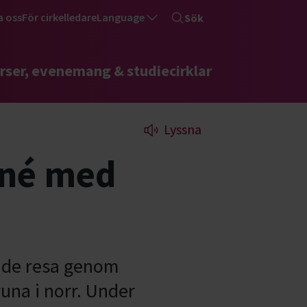
a oss
För cirkelledare
Language
Sök
rser, evenemang & studiecirklar
Lyssna
rné med
ande resa genom
una i norr. Under