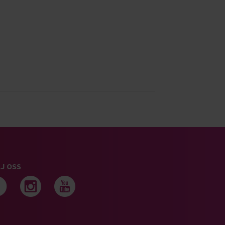
J OSS
Följ oss på facebook
Följ oss på instagram
Följ oss på youtub