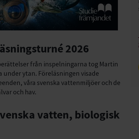
läsningsturné 2026
berättelser från inspelningarna tog Martin
a under ytan. Föreläsningen visade
teenden, våra svenska vattenmiljöer och de
älvar och hav.
venska vatten, biologisk