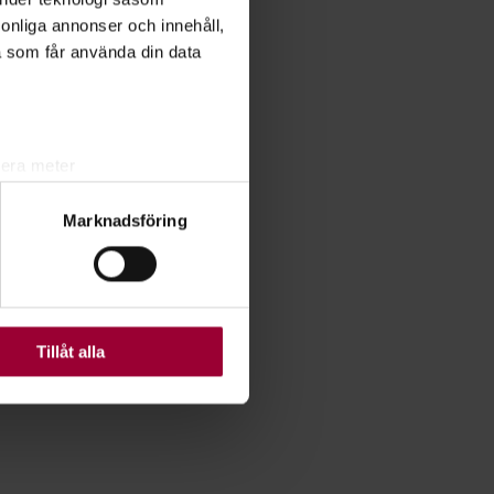
rsonliga annonser och innehåll,
a som får använda din data
lera meter
ryck)
Marknadsföring
ljsektionen
. Du kan ändra
ats. Vissa kakor är
Tillåt alla