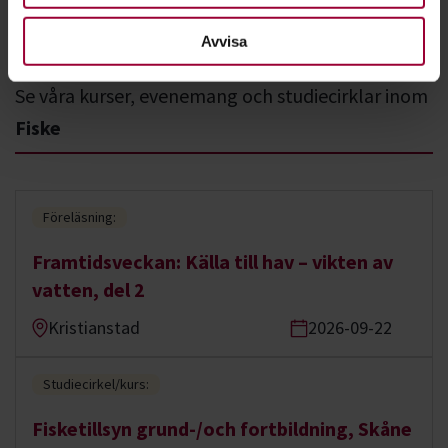
Avvisa
Se våra kurser, evenemang och studiecirklar inom
Fiske
Föreläsning:
Framtidsveckan: Källa till hav – vikten av
vatten, del 2
Kristianstad
2026-09-22
Studiecirkel/kurs:
Fisketillsyn grund-/och fortbildning, Skåne