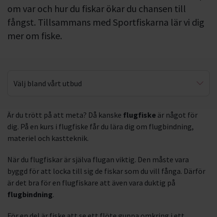
om var och hur du fiskar ökar du chansen till
fångst. Tillsammans med Sportfiskarna lär vi dig
mer om fiske.
Välj bland vårt utbud
Fiskarnas rike
Är du trött på att meta? Då kanske
flugfiske
är något för
dig. På en kurs i flugfiske får du lära dig om flugbindning,
Fisketillsyn
materiel och kastteknik.
När du flugfiskar är själva flugan viktig. Den måste vara
byggd för att locka till sig de fiskar som du vill fånga. Därför
är det bra för en flugfiskare att även vara duktig på
flugbindning
.
För en del är fiske att se ett flöte guppa omkring i ett