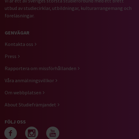
Vi är ett av Sveriges största studieförbund med ett brett
utbud av studiecirklar, utbildningar, kulturarrangemang och
föreläsningar.
GENVÄGAR
Kontakta oss
Press
Rapportera om missförhållanden
Våra anmälningsvillkor
Om webbplatsen
About Studiefrämjandet
FÖLJ OSS