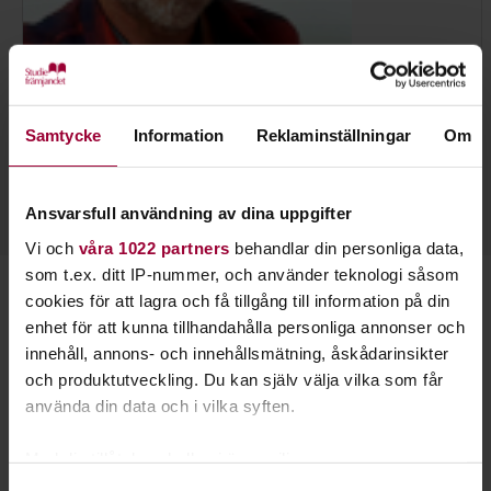
Jan Ekebjär
Utvecklingsledare, Samordnare annan finansiering, Tf
Samtycke
Information
Reklaminställningar
Om
Enhetschef
Skicka e-post
023-77 76 30
Ansvarsfull användning av dina uppgifter
Vi och
våra 1022 partners
behandlar din personliga data,
som t.ex. ditt IP-nummer, och använder teknologi såsom
cookies för att lagra och få tillgång till information på din
Starta en studiecirkel!
enhet för att kunna tillhandahålla personliga annonser och
innehåll, annons- och innehållsmätning, åskådarinsikter
Lär dig tillsammans med andra genom att starta en
och produktutveckling. Du kan själv välja vilka som får
studiecirkel hos Studiefrämjandet.
använda din data och i vilka syften.
Läs mer om att starta studiecirkel
Med din tillåtelse skulle vi även vilja:
Samla in information om din geografiska plats