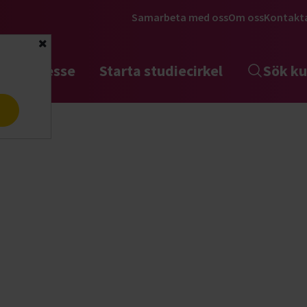
Samarbeta med oss
Om oss
Kontakt
Stäng
tta intresse
Starta studiecirkel
Sök ku
a