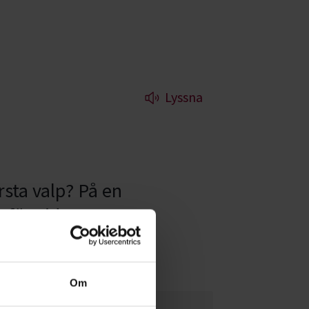
Lyssna
rsta valp? På en
 för vidare
Om