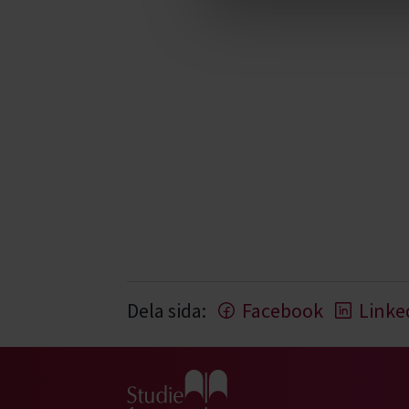
Dela sida:
Facebook
Linke
Gå till studiefrämjandets startsida