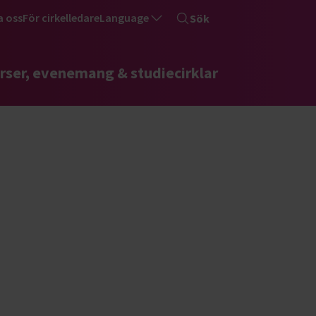
a oss
För cirkelledare
Language
Sök
rser, evenemang & studiecirklar