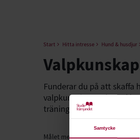
Start
Hitta intresse
Hund & husdjur
Valpkunskap 
Funderar du på att skaffa 
valpkurs skapar du god ko
träning.
Samtycke
Målet med våra valpkurser är att