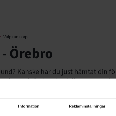
Valpkunskap
- Örebro
hund? Kanske har du just hämtat din fö
ntakt med din hund och lägger grunden
Information
Reklaminställningar
 skapa god hundhållning. Alla hundraser