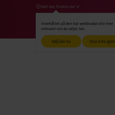
Valt län:
Örebro län
Innehållet på den här webbsidan blir mer
Hi
Gå till studiefrämjandets startsid
relevant om du väljer län.
Välj län nu
Visa inte igen