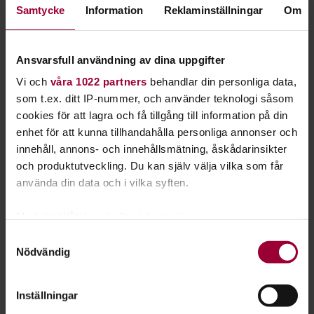
Samtycke
Information
Reklaminställningar
Om
Läs mer om att starta studiecirkel
Ansvarsfull användning av dina uppgifter
Nästa steg
Vi och
våra 1022 partners
behandlar din personliga data,
som t.ex. ditt IP-nummer, och använder teknologi såsom
cookies för att lagra och få tillgång till information på din
enhet för att kunna tillhandahålla personliga annonser och
innehåll, annons- och innehållsmätning, åskådarinsikter
Se våra kurser, evenemang och studiecirklar inom
och produktutveckling. Du kan själv välja vilka som får
använda din data och i vilka syften.
Hjälp för hundklubbar
Med din tillåtelse skulle vi även vilja:
Samla in information om din geografiska plats
Samtyckesval
Studiecirkel/kurs:
Nödvändig
som kan ha en noggrannhet på upp till flera meter
Identifiera din enhet genom att aktivt skanna den
Tävlingslydnadskurs
för specifika kännetecken (fingeravtryck)
Inställningar
Ta reda på mer om hur dina personliga uppgifter
Gotland
2026-10-07