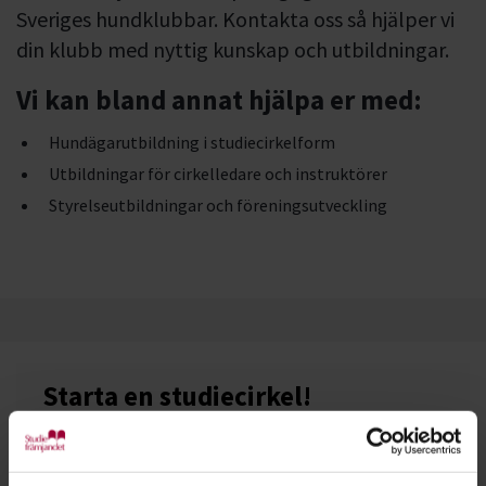
Sveriges hundklubbar. Kontakta oss så hjälper vi
din klubb med nyttig kunskap och utbildningar.
Vi kan bland annat hjälpa er med:
Hundägarutbildning i studiecirkelform
Utbildningar för cirkelledare och instruktörer
Styrelseutbildningar och föreningsutveckling
Starta en studiecirkel!
Lär dig tillsammans med andra genom att starta en
studiecirkel hos Studiefrämjandet.