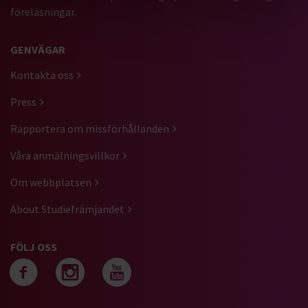
föreläsningar.
GENVÄGAR
Kontakta oss
Press
Rapportera om missförhållanden
Våra anmälningsvillkor
Om webbplatsen
About Studiefrämjandet
FÖLJ OSS
Följ oss på facebook
Följ oss på instagra
Följ oss på yout