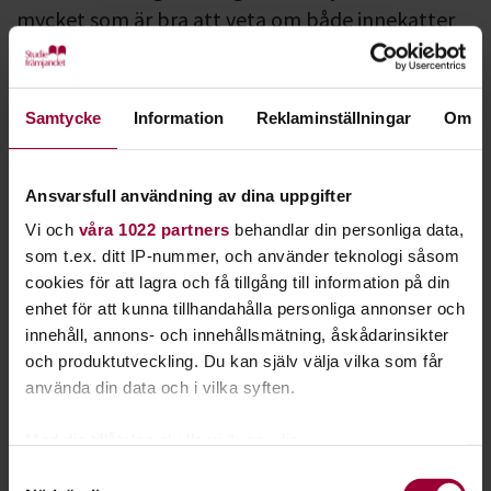
mycket som är bra att veta om både innekatter
och utekatter för att de ska må bra och trivas
hemma hos dig.
Samtycke
Information
Reklaminställningar
Om
En katt mår bra om den får röra på sig och får utlopp för sina
naturliga beteenden men hur ska det gå till inomhus? Och
om du har din katt ute när är det dags att kastrera den? Och
Ansvarsfull användning av dina uppgifter
visste du att du kan träna katten att inte angripa fåglar och
Vi och
våra 1022 partners
behandlar din personliga data,
andra smådjur?
som t.ex. ditt IP-nummer, och använder teknologi såsom
Ja, det finns många frågor för en kattägare att fundera över.
cookies för att lagra och få tillgång till information på din
Det kommer hela tiden ny kunskap om hur man kan
enhet för att kunna tillhandahålla personliga annonser och
kommunicera med sin katt och se till att den får stimulans
innehåll, annons- och innehållsmätning, åskådarinsikter
den behöver.
och produktutveckling. Du kan själv välja vilka som får
använda din data och i vilka syften.
Studiefrämjandet samarbetar med SVERAK,
Sveriges
Kattklubbars Riksförbund
, och erbjuder föreläsningar om
Med din tillåtelse skulle vi även vilja:
sommarkatter, kattavel, raskatter och bondkatter.
Samla in information om din geografiska plats
Samtyckesval