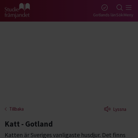
Gå till studiefrämjandets startsida
Gotlands län
Sök
Meny
Tillbaka
Lyssna
Katt - Gotland
Katten är Sveriges vanligaste husdjur. Det finns