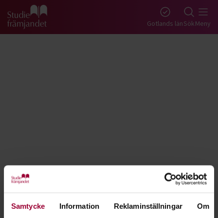
Gå till studiefrämjandets startsida
Gotlands län
Sök
Meny
Tillbaka
Lyssna
Första hjälpen för djur - Gotland
Samtycke
Information
Reklaminställningar
Om
Agera rätt, snabbt och smart om din hund, katt