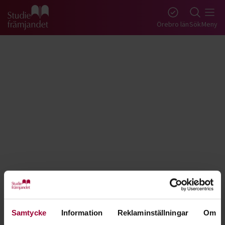
Gå till studiefrämjandets startsida
Örebro län
Sök
Meny
Tillbaka
Lyssna
Första hjälpen för djur - Örebro
Samtycke
Information
Reklaminställningar
Om
Agera rätt, snabbt och smart om din hund, katt