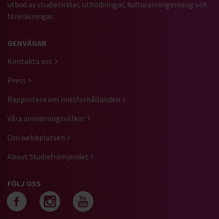
utbud av studiecirklar, utbildningar, kulturarrangemang och
föreläsningar.
GENVÄGAR
Kontakta oss
Press
Rapportera om missförhållanden
Våra anmälningsvillkor
Om webbplatsen
About Studiefrämjandet
FÖLJ OSS
Följ oss på facebook
Följ oss på instagra
Följ oss på yout