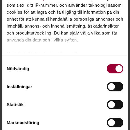
brukshundsklubbar anordnar vi kurser i bland annat
viltspår
som t.ex. ditt IP-nummer, och använder teknologi såsom
och
apportering
.
cookies för att lagra och få tillgång till information på din
enhet för att kunna tillhandahålla personliga annonser och
innehåll, annons- och innehållsmätning, åskådarinsikter
och produktutveckling. Du kan själv välja vilka som får
använda din data och i vilka syften.
Kunskap tillsammans med:
Med din tillåtelse skulle vi även vilja:
Svenska Jägareförbundet
Samla in information om din geografiska plats
Samtyckesval
Svenska Brukshundsklubben
Nödvändig
som kan ha en noggrannhet på upp till flera meter
Identifiera din enhet genom att aktivt skanna den
Svenska Kennelklubben
för specifika kännetecken (fingeravtryck)
Inställningar
Ta reda på mer om hur dina personliga uppgifter
Sveriges Hundungdom
behandlas och ställ in dina preferenser i
detaljsektionen
.
Statistik
Du kan ändra eller dra tillbaka ditt samtycke när som
helst från cookie-förklaringen.
Viltolycka
Marknadsföring
För att du ska få en så bra upplevelse som möjligt
Den fordonsförare som varit inblandad i en