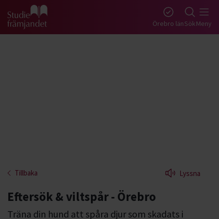
Gå till studiefrämjandets startsida
Örebro län
Sök
Meny
Tillbaka
Lyssna
Eftersök & viltspår - Örebro
Träna din hund att spåra djur som skadats i