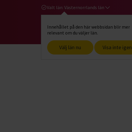
Valt län:
Västernorrlands län
Innehållet på den här webbsidan blir mer
Hi
Gå till studiefrämjandets startsid
relevant om du väljer län.
Välj län nu
Visa inte igen