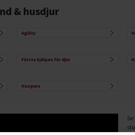
nd & husdjur
Agility
V
Första hjälpen för djur
H
Hoopers
Se
stu