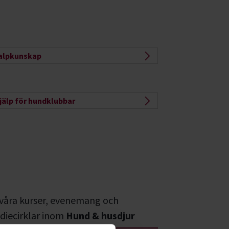
alpkunskap
jälp för hundklubbar
 våra kurser, evenemang och
diecirklar inom
Hund & husdjur