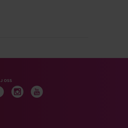
J OSS
Följ oss på facebook
Följ oss på instagram
Följ oss på youtub