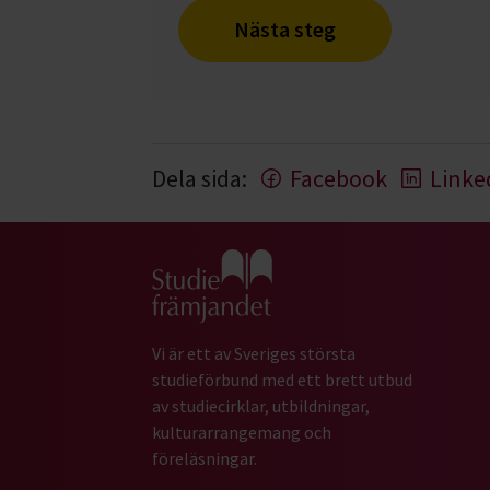
Nästa steg
Dela sida:
Facebook
Linke
Gå till studiefrämjandets startsida
Vi är ett av Sveriges största
studieförbund med ett brett utbud
av studiecirklar, utbildningar,
kulturarrangemang och
föreläsningar.