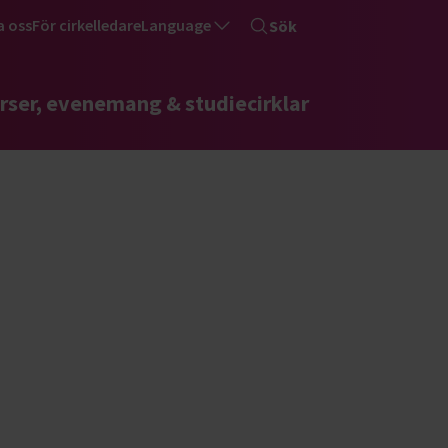
a oss
För cirkelledare
Language
Sök
rser, evenemang & studiecirklar