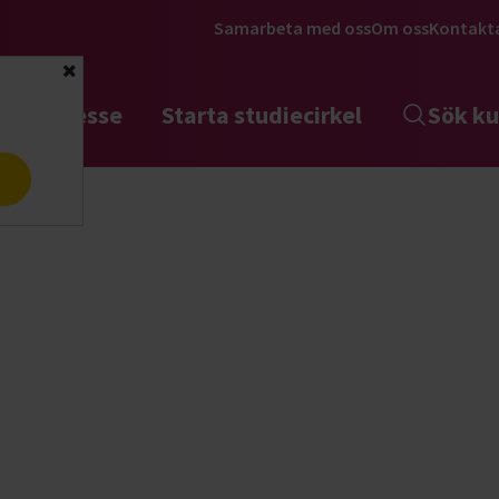
Samarbeta med oss
Om oss
Kontakt
Stäng
tta intresse
Starta studiecirkel
Sök ku
a