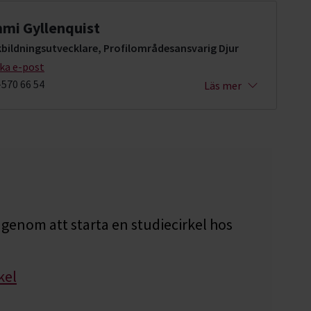
mi Gyllenquist
kbildningsutvecklare, Profilområdesansvarig Djur
cka e-post
-570 66 54
Läs mer
genom att starta en studiecirkel hos
kel