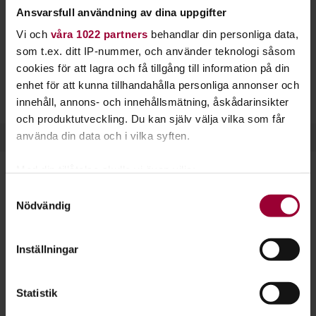
Husdjur
Ansvarsfull användning av dina uppgifter
Det går givetvis att starta studiecirklar och lära sig om även
Vi och
våra 1022 partners
behandlar din personliga data,
andra djur än hundar. Även katter, kaniner, ormar, möss,
som t.ex. ditt IP-nummer, och använder teknologi såsom
hamstrar och papegojor behöver träning och du som
cookies för att lagra och få tillgång till information på din
djurägare kan lära dig mycket om deras liv, hälsa och vilken
enhet för att kunna tillhandahålla personliga annonser och
mat som passar dem bäst.
innehåll, annons- och innehållsmätning, åskådarinsikter
och produktutveckling. Du kan själv välja vilka som får
använda din data och i vilka syften.
Med din tillåtelse skulle vi även vilja:
Starta en studiecirkel!
Samla in information om din geografiska plats
Samtyckesval
Nödvändig
som kan ha en noggrannhet på upp till flera meter
Lär dig tillsammans med andra genom att starta en
Identifiera din enhet genom att aktivt skanna den
studiecirkel hos Studiefrämjandet.
för specifika kännetecken (fingeravtryck)
Inställningar
Ta reda på mer om hur dina personliga uppgifter
Läs mer om att starta studiecirkel
behandlas och ställ in dina preferenser i
detaljsektionen
.
Statistik
Du kan ändra eller dra tillbaka ditt samtycke när som
helst från cookie-förklaringen.