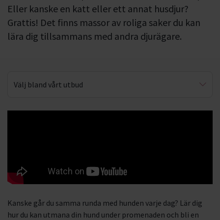
Eller kanske en katt eller ett annat husdjur?
Grattis! Det finns massor av roliga saker du kan
lära dig tillsammans med andra djurägare.
Välj bland vårt utbud
Lydnad
Agility
Valpkunskap
Eftersök & viltspår
Första hjälpen för djur
Kanske går du samma runda med hunden varje dag? Lär dig
Hjälp för hundklubbar
hur du kan utmana din hund under promenaden och bli en