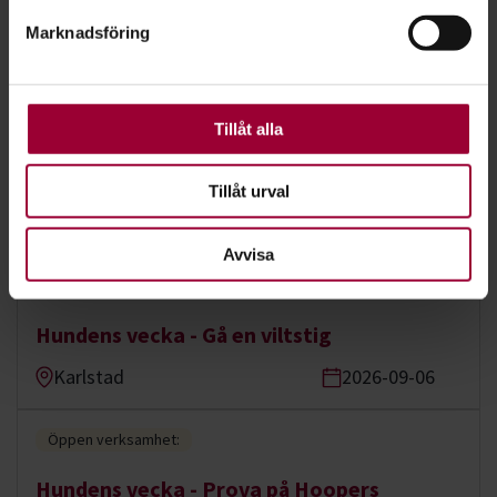
Nästa steg
Marknadsföring
För att du ska få en så bra upplevelse som möjligt
använder vi kakor (cookies) på vår webbplats. Vissa
kakor är nödvändiga för att webbplatsen ska fungera.
Andra är valbara.
Tillåt alla
Se våra kurser, evenemang och studiecirklar inom
Hund & husdjur
Tillåt urval
Avvisa
Öppen verksamhet:
Hundens vecka - Gå en viltstig
Karlstad
2026-09-06
Öppen verksamhet:
Hundens vecka - Prova på Hoopers