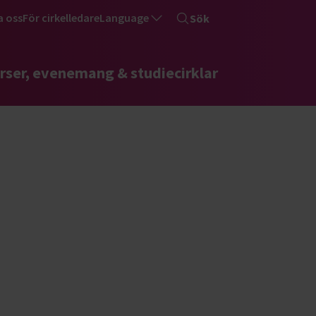
a oss
För cirkelledare
Language
Sök
rser, evenemang & studiecirklar