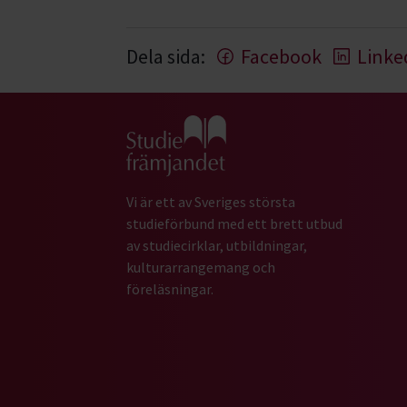
Dela sida:
Facebook
Linke
Gå till studiefrämjandets startsida
Vi är ett av Sveriges största
studieförbund med ett brett utbud
av studiecirklar, utbildningar,
kulturarrangemang och
föreläsningar.