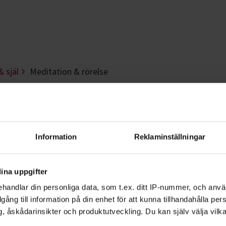
& själ
Meditation & rörelse
 rörelse - Örebro
relse hos Studiefrämjandet. Varva ned, 
Information
Reklaminställningar
derbar känsla!
ina uppgifter
handlar din personliga data, som t.ex. ditt IP-nummer, och anv
illgång till information på din enhet för att kunna tillhandahålla pe
on
,
yoga
,
taiji-chen
och
qigong
. Alla dessa
, åskådarinsikter och produktutveckling. Du kan själv välja vilk
u bättre och minskar din stress.