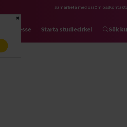
Samarbeta med oss
Om oss
Kontakt
Stäng
tta intresse
Starta studiecirkel
Sök ku
a