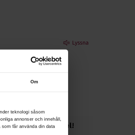
Lyssna
gå in i dig själv
Om
änder teknologi såsom
rsonliga annonser och innehåll,
Starta en studiecirkel!
a som får använda din data