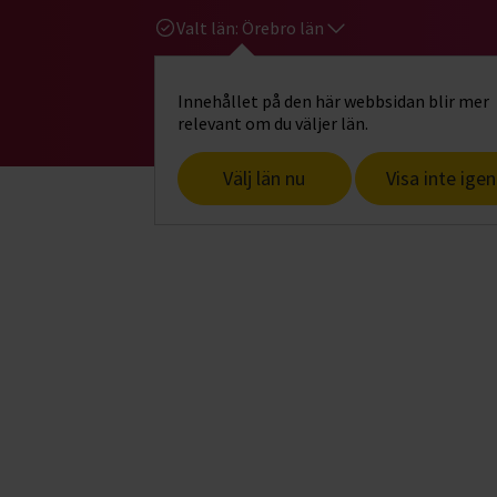
Valt län:
Örebro län
Innehållet på den här webbsidan blir mer
Hi
Gå till studiefrämjandets startsid
relevant om du väljer län.
Välj län nu
Visa inte igen