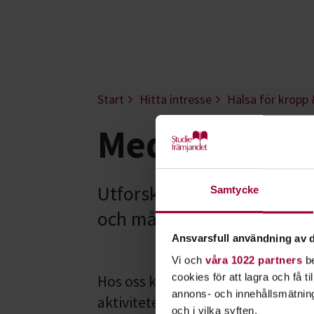
Start
Hitta intresse
Hälsa för kropp 
Meditation &
Utforska meditation och rö
Samtycke
och må ännu bättre. En un
Ansvarsfull användning av d
Vi och
våra 1022 partners
be
cookies för att lagra och få t
Hos oss kan du lära dig
meditati
annons- och innehållsmätning
aktiviteter hjälper dig att må änn
och i vilka syften.