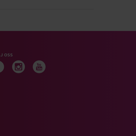
J OSS
Följ oss på facebook
Följ oss på instagram
Följ oss på youtub