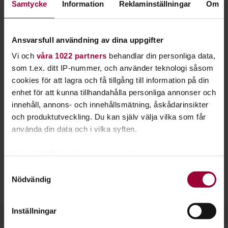
Samtycke
Information
Reklaminställningar
Om
sig bröstkompressioner och mun-mot-mun-
metoden. Det kan vara du som räddar nästa liv.
Ansvarsfull användning av dina uppgifter
Målet med hjärt- och lungräddningen är att hålla igång
Vi och
våra 1022 partners
behandlar din personliga data,
hjärtat tills ambulansen kommer. Det gäller att växla
som t.ex. ditt IP-nummer, och använder teknologi såsom
mellan bröstkompressioner och inblåsningar - att både få
cookies för att lagra och få tillgång till information på din
igång hjärtat och att syresätta blodet.
enhet för att kunna tillhandahålla personliga annonser och
Om någon drabbas av akut hjärtstopp handlar det om att
innehåll, annons- och innehållsmätning, åskådarinsikter
agera snabbt. Varje minut är viktig och det gäller att veta vad
och produktutveckling. Du kan själv välja vilka som får
man ska göra. Hjärt- och lungräddning är därför något som
använda din data och i vilka syften.
alla har stor nytta av att kunna.
Med din tillåtelse skulle vi även vilja:
Vill du
starta en studiecirkel
är det lätt gjort. Hjärt- och
Samla in information om din geografiska plats
Samtyckesval
lungräddning utan utrustning går snabbt att lära sig. Ibland
Nödvändig
som kan ha en noggrannhet på upp till flera meter
kan några timmar räcka.
Identifiera din enhet genom att aktivt skanna den
för specifika kännetecken (fingeravtryck)
Inställningar
Ta reda på mer om hur dina personliga uppgifter