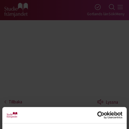
Gå till studiefrämjandets startsida
Gotlands län
Sök
Meny
Tillbaka
Lyssna
Hjärt- och lungräddning - Gotland
Lär dig första hjälpen vid hjärtstopp. Alla kan lära