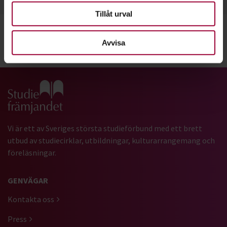
Tillåt urval
Avvisa
Dela:
Facebook
LinkedIn
E-mail
Gå till studiefrämjandets startsida
Vi är ett av Sveriges största studieförbund med ett brett
utbud av studiecirklar, utbildningar, kulturarrangemang och
föreläsningar.
GENVÄGAR
Kontakta oss
Press