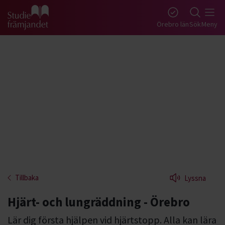
Gå till studiefrämjandets startsida
Örebro län
Sök
Meny
Tillbaka
Lyssna
Hjärt- och lungräddning - Örebro
Lär dig första hjälpen vid hjärtstopp. Alla kan lära