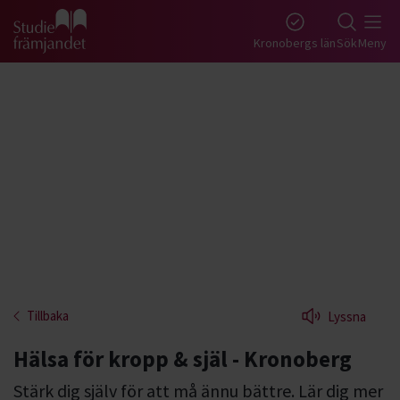
Gå till studiefrämjandets startsida
Kronobergs län
Sök
Meny
Tillbaka
Lyssna
Hälsa för kropp & själ - Kronoberg
Stärk dig själv för att må ännu bättre. Lär dig mer