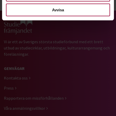
Dela:
Facebook
LinkedIn
E-mail
Avvisa
Gå till studiefrämjandets startsida
Vi är ett av Sveriges största studieförbund med ett brett
utbud av studiecirklar, utbildningar, kulturarrangemang och
föreläsningar.
GENVÄGAR
Kontakta oss
Press
Rapportera om missförhållanden
Våra anmälningsvillkor