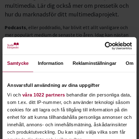
multimedia. Lär dig också mer om pressetik och
hur du marknadsför ditt multimediaprojekt.
Podcasts
, eller poddradio, har blivit ett allt vanligare och
mer populärt medium de senaste tio åren. Idag kan nästan
vem som helst starta en podcast och dela sina ljudfiler på
nätet. Vi hjälper dig igång!
Hos oss finns flera möjligheter för dig som är intresserad av
Samtycke
Information
Reklaminställningar
Om
poddradio eller annan media. Du kan lära dig mer om
pressfrihet, uttryck och retorik. Vi kan också hjälpa dig med
Ansvarsfull användning av dina uppgifter
lokaler och inspelningsteknik.
Vi och
våra 1022 partners
behandlar din personliga data,
som t.ex. ditt IP-nummer, och använder teknologi såsom
Kontakt
cookies för att lagra och få tillgång till information på din
enhet för att kunna tillhandahålla personliga annonser och
innehåll, annons- och innehållsmätning, åskådarinsikter
och produktutveckling. Du kan själv välja vilka som får