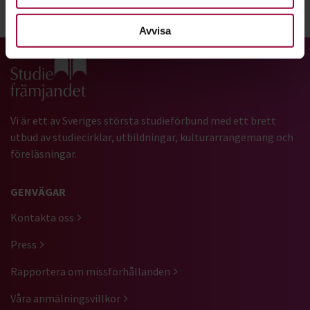
Dela:
Facebook
LinkedIn
E-mail
Avvisa
Gå till studiefrämjandets startsida
Vi är ett av Sveriges största studieförbund med ett brett
utbud av studiecirklar, utbildningar, kulturarrangemang och
föreläsningar.
GENVÄGAR
Kontakta oss
Press
Rapportera om missförhållanden
Våra anmälningsvillkor