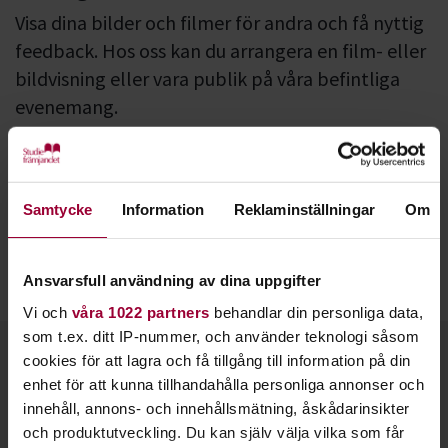
Visa dina bilder och filmer för andra och få nyttig
feedback. Hos oss kan du arrangera en film- eller
bildvisning eller vara publik på våra befintliga
evenemang.
Har du fotograferat något som du vill visa för andra? Kanske
har du sett eller gjort en film som du vill att flera ska se och
diskutera? Välkommen till oss och arrangera en visning!
Samtycke
Information
Reklaminställningar
Om
Hos oss kan du också starta en
filmstudiecirkel
ihop med
andra. Varför inte starta en
filmklubb
där ni lär er mer om
Ansvarsfull användning av dina uppgifter
filmhistoria, berättelseteknik och mycket annat?
Vi och
våra 1022 partners
behandlar din personliga data,
som t.ex. ditt IP-nummer, och använder teknologi såsom
Kontakt
cookies för att lagra och få tillgång till information på din
enhet för att kunna tillhandahålla personliga annonser och
innehåll, annons- och innehållsmätning, åskådarinsikter
och produktutveckling. Du kan själv välja vilka som får