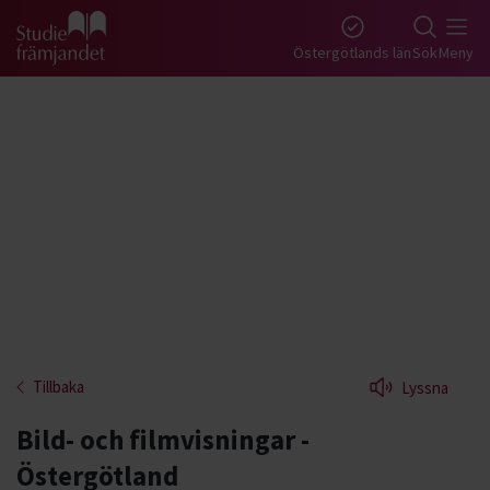
Gå till studiefrämjandets startsida
Östergötlands län
Sök
Meny
Tillbaka
Lyssna
Bild- och filmvisningar -
Östergötland