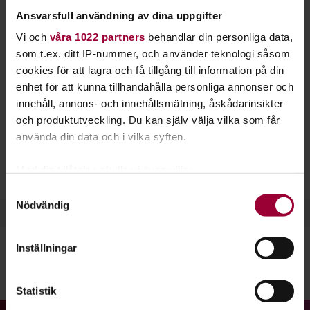
feedback. Hos oss kan du arrangera en film- eller
Ansvarsfull användning av dina uppgifter
bildvisning eller vara publik på våra befintliga
Vi och
våra 1022 partners
behandlar din personliga data,
evenemang.
som t.ex. ditt IP-nummer, och använder teknologi såsom
cookies för att lagra och få tillgång till information på din
Har du fotograferat något som du vill visa för andra? Kanske
enhet för att kunna tillhandahålla personliga annonser och
har du sett eller gjort en film som du vill att flera ska se och
innehåll, annons- och innehållsmätning, åskådarinsikter
diskutera? Välkommen till oss och arrangera en visning!
och produktutveckling. Du kan själv välja vilka som får
använda din data och i vilka syften.
Hos oss kan du också starta en
filmstudiecirkel
ihop med
andra. Varför inte starta en
filmklubb
där ni lär er mer om
Med din tillåtelse skulle vi även vilja:
filmhistoria, berättelseteknik och mycket annat?
Samla in information om din geografiska plats
Samtyckesval
Nödvändig
som kan ha en noggrannhet på upp till flera meter
Identifiera din enhet genom att aktivt skanna den
för specifika kännetecken (fingeravtryck)
Inställningar
Ta reda på mer om hur dina personliga uppgifter
behandlas och ställ in dina preferenser i
detaljsektionen
.
Dela:
Facebook
LinkedIn
E-mail
Statistik
Du kan ändra eller dra tillbaka ditt samtycke när som
helst från cookie-förklaringen.