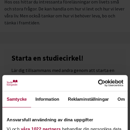
Hos oss hittar du intressanta föreläsningar om livets små
och stora frågor. De kan handla om hur vi levt och hur vi lever
våra liv. Men också tankar om hur vi behöver leva, bo och
tänka i framtiden.
Starta en studiecirkel!
Lär dig tillsammans med andra genom att starta en
studiecirkel hos Studiefrämjandet.
Läs mer om att starta studiecirkel
Samtycke
Information
Reklaminställningar
Om
Nästa steg
Ansvarsfull användning av dina uppgifter
Vi och
våra 1022 partners
behandlar din personliga data,