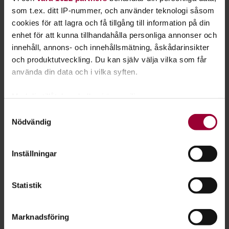
som t.ex. ditt IP-nummer, och använder teknologi såsom
cookies för att lagra och få tillgång till information på din
Se våra kurser, evenemang och studiecirklar inom
enhet för att kunna tillhandahålla personliga annonser och
innehåll, annons- och innehållsmätning, åskådarinsikter
Upptäck, forska & fundera
och produktutveckling. Du kan själv välja vilka som får
använda din data och i vilka syften.
Med din tillåtelse skulle vi även vilja:
Föreläsning:
Samla in information om din geografiska plats
Samtyckesval
Stadsvandring med Kvinnokartan
Nödvändig
som kan ha en noggrannhet på upp till flera meter
Identifiera din enhet genom att aktivt skanna den
Varberg
2026-08-19
för specifika kännetecken (fingeravtryck)
Inställningar
Ta reda på mer om hur dina personliga uppgifter
Föreläsning:
behandlas och ställ in dina preferenser i
detaljsektionen
.
Statistik
Du kan ändra eller dra tillbaka ditt samtycke när som
Bua hamn
helst från cookie-förklaringen.
Varberg
2026-08-22
Marknadsföring
För att du ska få en så bra upplevelse som möjligt