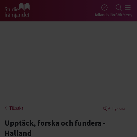
Gå till studiefrämjandets startsida
Hallands län
Sök
Meny
Tillbaka
Lyssna
Upptäck, forska och fundera -
Halland