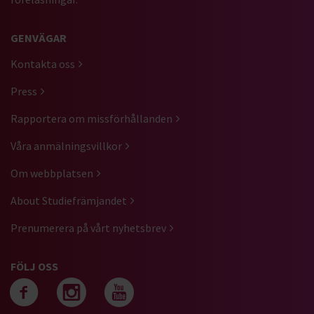
GENVÄGAR
Kontakta oss
Press
Rapportera om missförhållanden
Våra anmälningsvillkor
Om webbplatsen
About Studiefrämjandet
Prenumerera på vårt nyhetsbrev
FÖLJ OSS
Följ oss på facebook
Följ oss på instagra
Följ oss på yout