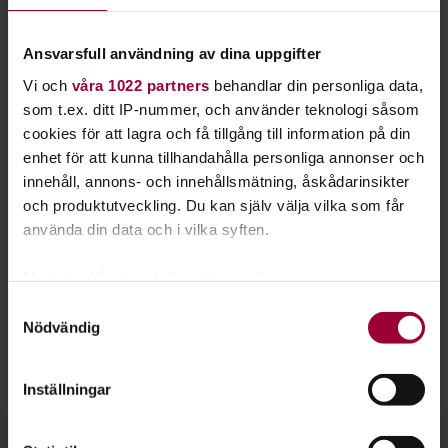
Få passiva medlemmar att bli aktiva
Skapa en inkluderande organisation och öka
Ansvarsfull användning av dina uppgifter
mångfalden
Vi och
våra 1022 partners
behandlar din personliga data,
Utvärdera ert medlemsarbete
som t.ex. ditt IP-nummer, och använder teknologi såsom
cookies för att lagra och få tillgång till information på din
Utifrån boken har Studiefrämjandet tagit fram en studieplan
enhet för att kunna tillhandahålla personliga annonser och
för föreningar så att det blir lätt att starta en studiecirkel
innehåll, annons- och innehållsmätning, åskådarinsikter
och påbörja utvecklingen av föreningen.
Läs mer om
och produktutveckling. Du kan själv välja vilka som får
studieplanen här!
använda din data och i vilka syften.
Medlemsmodellen finns på svenska, engelska och norska.
Med din tillåtelse skulle vi även vilja:
Den svenska versionen är även tillgänglig som talbok och i
Samla in information om din geografiska plats
Samtyckesval
punktskrift.
Nödvändig
som kan ha en noggrannhet på upp till flera meter
Läs mer om boken på Trinambai förlag.
Identifiera din enhet genom att aktivt skanna den
för specifika kännetecken (fingeravtryck)
Studiehandledningen är skriven på svenska.
Inställningar
Ta reda på mer om hur dina personliga uppgifter
behandlas och ställ in dina preferenser i
detaljsektionen
.