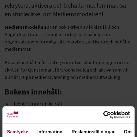
rekrytera, aktivera och behålla medlemmar. Gå
en studiecirkel om Medlemsmodellen!
Medlemsmodellen
är en bok skriven av Niklas Hill och
Angeli Sjöström, Trinambai förlag, och handlar om
organisationers förmåga att rekrytera, aktivera och behålla
medlemmar.
Boken innehåller åtta steg som utvecklar föreningen och är
skriven för tjänstemän, förtroendevalda och aktiva som vill
bli bättre på medlemsvärvning och medlemsutveckling.
Bokens innehåll:
Identifiera er unika roll
Locka fler medlemmar
Kom förbi rekryteringsmotstånd
Hantera missnöje och behåll medlemmar
Samtycke
Information
Reklaminställningar
Om