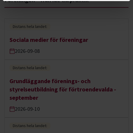
Distans hela landet:
Sociala medier för föreningar
2026-09-08
Distans hela landet:
Grundläggande förenings- och
styrelseutbildning för förtroendevalda -
september
2026-09-10
Distans hela landet: