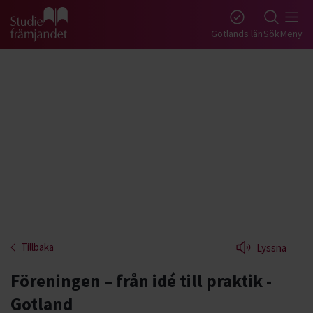
Gå till studiefrämjandets startsida
Gotlands län
Sök
Meny
Tillbaka
Lyssna
Föreningen – från idé till praktik -
Gotland