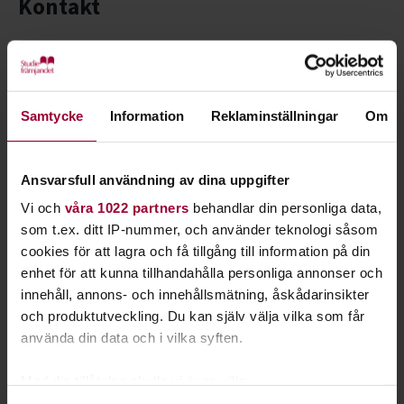
Kontakt
Samtycke
Information
Reklaminställningar
Om
Ansvarsfull användning av dina uppgifter
Vi och
våra 1022 partners
behandlar din personliga data,
som t.ex. ditt IP-nummer, och använder teknologi såsom
cookies för att lagra och få tillgång till information på din
enhet för att kunna tillhandahålla personliga annonser och
innehåll, annons- och innehållsmätning, åskådarinsikter
och produktutveckling. Du kan själv välja vilka som får
Manuela de Gouveia
använda din data och i vilka syften.
Folkbildningsutvecklare
Skicka e-post
Med din tillåtelse skulle vi även vilja:
08-555 352 40