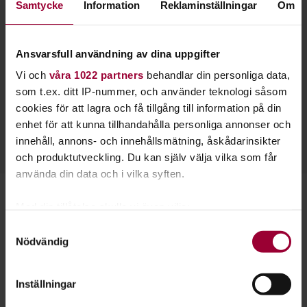
Samtycke
Information
Reklaminställningar
Om
Ansvarsfull användning av dina uppgifter
Vi och
våra 1022 partners
behandlar din personliga data,
Manuela de Gouveia
som t.ex. ditt IP-nummer, och använder teknologi såsom
Folkbildningsutvecklare
cookies för att lagra och få tillgång till information på din
Skicka e-post
enhet för att kunna tillhandahålla personliga annonser och
08-555 352 40
innehåll, annons- och innehållsmätning, åskådarinsikter
och produktutveckling. Du kan själv välja vilka som får
använda din data och i vilka syften.
Starta en studiecirkel!
Med din tillåtelse skulle vi även vilja:
Samla in information om din geografiska plats
Samtyckesval
Lär dig tillsammans med andra genom att starta en
Nödvändig
som kan ha en noggrannhet på upp till flera meter
studiecirkel hos Studiefrämjandet.
Identifiera din enhet genom att aktivt skanna den
för specifika kännetecken (fingeravtryck)
Inställningar
Läs mer om att starta studiecirkel
Ta reda på mer om hur dina personliga uppgifter