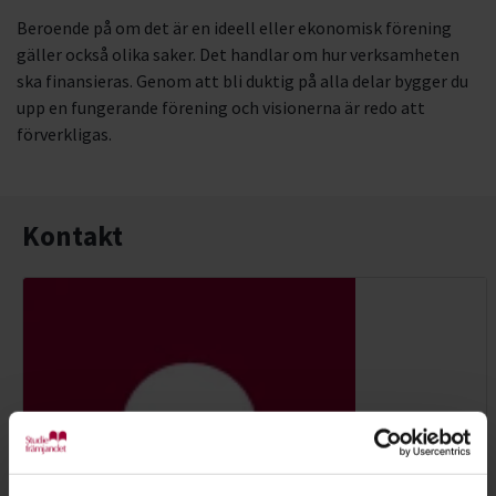
Beroende på om det är en ideell eller ekonomisk förening
gäller också olika saker. Det handlar om hur verksamheten
ska finansieras. Genom att bli duktig på alla delar bygger du
upp en fungerande förening och visionerna är redo att
förverkligas.
Kontakt