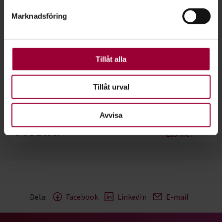
Marknadsföring
För att du ska få en så bra upplevelse som möjligt
använder vi kakor (cookies) på vår webbplats. Vissa
kakor är nödvändiga för att webbplatsen ska fungera.
Andra är valbara.
Tillåt alla
Tillåt urval
Mickaela Thilly
Folkbildningsutvecklare, Profilområdesansvarig Miljö
Avvisa
Skicka e-post
076-549 09 07
Läs mer
Dela:
Facebook
LinkedIn
E-mail