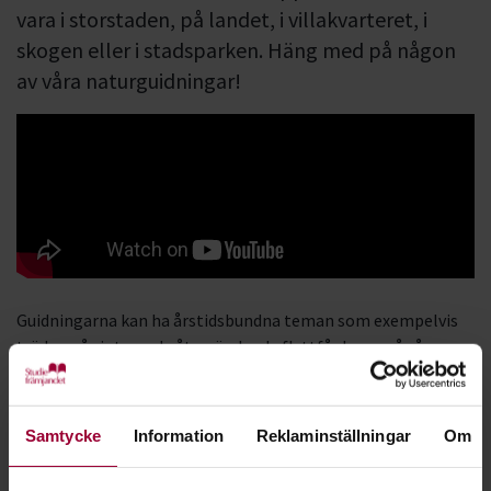
vara i storstaden, på landet, i villakvarteret, i
skogen eller i stadsparken. Häng med på någon
av våra naturguidningar!
Guidningarna kan ha årstidsbundna teman som exempelvis
träden på vintern, de återvändande flyttfåglarna på våren,
sommarens alla blommor eller svamparna på hösten.
Utflykterna kan också handla om hur istiden formade vårt
Samtycke
Information
Reklaminställningar
Om
land, hur jordbruket och industrins framväxt påverkat vår
natur och samhälle, eller om hur klimathotet inverkar på