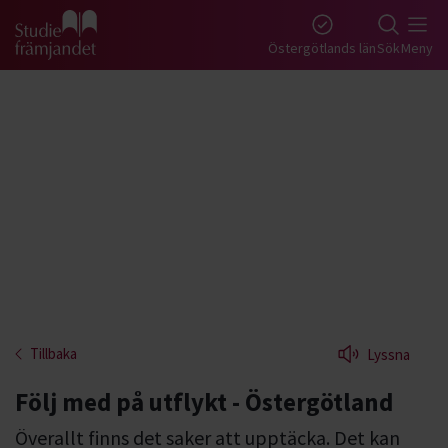
Gå till studiefrämjandets startsida
Östergötlands län
Sök
Meny
Tillbaka
Lyssna
Följ med på utflykt - Östergötland
Överallt finns det saker att upptäcka. Det kan