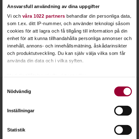
våra djur och växter.
Ansvarsfull användning av dina uppgifter
Vi guidar gärna i de fantastiska naturreservat och
Vi och
våra 1022 partners
behandlar din personliga data,
nationalparker som finns runt om i Sverige. Vi vill visa hur
som t.ex. ditt IP-nummer, och använder teknologi såsom
viktig naturen är - både för att människan ska må bra och för
cookies för att lagra och få tillgång till information på din
att vår planet ska fungera.
enhet för att kunna tillhandahålla personliga annonser och
innehåll, annons- och innehållsmätning, åskådarinsikter
Våra guidningar har vi tillsammans med våra
och produktutveckling. Du kan själv välja vilka som får
medlemsorganisationer
Naturskyddsföreningen
,
Birdlife
använda din data och i vilka syften.
Sverige
,
Friluftsfrämjandet
,
4H
med flera.
Med din tillåtelse skulle vi även vilja:
Samla in information om din geografiska plats
Samtyckesval
Kontakt
Nödvändig
som kan ha en noggrannhet på upp till flera meter
Identifiera din enhet genom att aktivt skanna den
för specifika kännetecken (fingeravtryck)
Inställningar
Ta reda på mer om hur dina personliga uppgifter
behandlas och ställ in dina preferenser i
detaljsektionen
.
Statistik
Du kan ändra eller dra tillbaka ditt samtycke när som
helst från cookie-förklaringen.