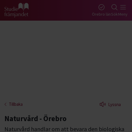
Gå till studiefrämjandets startsida
Örebro län
Sök
Meny
Tillbaka
Lyssna
Naturvård - Örebro
Naturvård handlar om att bevara den biologiska