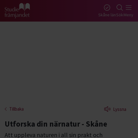
Gå till studiefrämjandets startsida
Skåne län
Sök
Meny
Tillbaka
Lyssna
Utforska din närnatur - Skåne
Att uppleva naturen i all sin prakt och