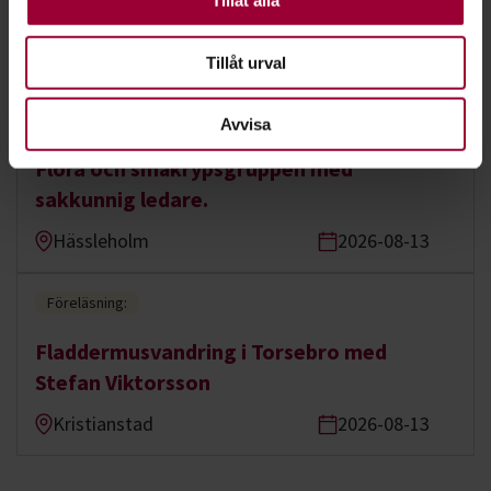
Tillåt alla
och kulturhistoria.
Fjälkinge
2026-08-11
Tillåt urval
Föreläsning:
Avvisa
Flora och småkrypsgruppen med
sakkunnig ledare.
Hässleholm
2026-08-13
Föreläsning:
Fladdermusvandring i Torsebro med
Stefan Viktorsson
Kristianstad
2026-08-13