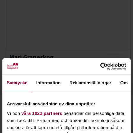
Mari Graneskog
Folkbildningsutvecklare Djur-Natur
Skicka e-post
073-942 36 46
Läs mer
Samtycke
Information
Reklaminställningar
Om
Ansvarsfull användning av dina uppgifter
Starta en studiecirkel!
Vi och
våra 1022 partners
behandlar din personliga data,
som t.ex. ditt IP-nummer, och använder teknologi såsom
Lär dig tillsammans med andra genom att starta en
cookies för att lagra och få tillgång till information på din
studiecirkel hos Studiefrämjandet.