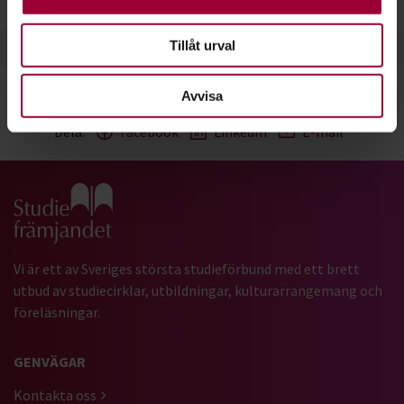
Tillåt urval
Avvisa
Dela:
Facebook
LinkedIn
E-mail
Gå till studiefrämjandets startsida
Vi är ett av Sveriges största studieförbund med ett brett
utbud av studiecirklar, utbildningar, kulturarrangemang och
föreläsningar.
GENVÄGAR
Kontakta oss