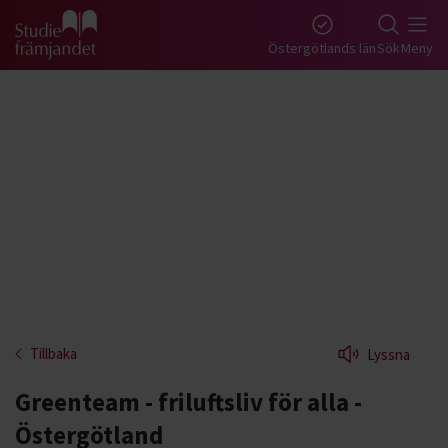
Gå till studiefrämjandets startsida
Östergötlands län
Sök
Meny
Tillbaka
Lyssna
Greenteam - friluftsliv för alla -
Östergötland