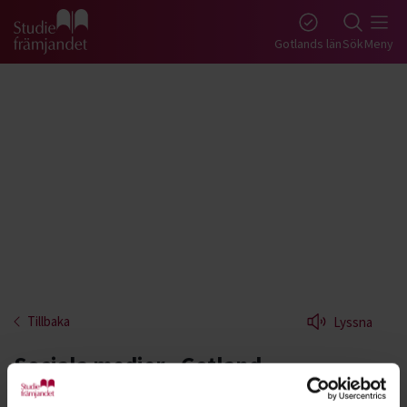
Gå till studiefrämjandets startsida
Gotlands län
Sök
Meny
Tillbaka
Lyssna
Sociala medier - Gotland
Lär dig mer om sociala medier som Facebook,