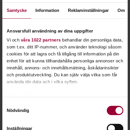
Instagram och Twitter. Vi ger dig de kunskaper du
Samtycke
Information
Reklaminställningar
Om
behöver för att kommunicera bättre på nätet.
Hos oss lär du dig att använda och förstå sociala medier. Du
Ansvarsfull användning av dina uppgifter
blir också bättre på att marknadsföra din förening eller ditt
företag på nätet.
Vi och
våra 1022 partners
behandlar din personliga data,
som t.ex. ditt IP-nummer, och använder teknologi såsom
Sociala medier har under de senaste åren blivit en stor del av
cookies för att lagra och få tillgång till information på din
samhället och hur vi människor kommunicerar. Via
enhet för att kunna tillhandahålla personliga annonser och
exempelvis
Facebook
,
Instagram
och
Twitter
kan du hålla
innehåll, annons- och innehållsmätning, åskådarinsikter
kontakt med nära och kära över hela världen, och samtidigt
och produktutveckling. Du kan själv välja vilka som får
ta del av mängder av nyheter och händelser.
använda din data och i vilka syften.
Det nya medieflödet ger oss många fördelar, men också nya
Med din tillåtelse skulle vi även vilja:
utmaningar. Hos Studiefrämjandet får du den kunskap du
Samla in information om din geografiska plats
Samtyckesval
behöver.
Nödvändig
som kan ha en noggrannhet på upp till flera meter
Identifiera din enhet genom att aktivt skanna den
för specifika kännetecken (fingeravtryck)
Inställningar