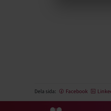
Dela sida:
Facebook
Linke
Gå till studiefrämjandets startsida