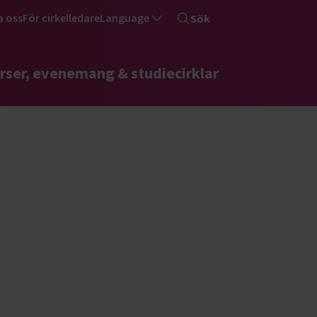
a oss
För cirkelledare
Language
Sök
rser, evenemang & studiecirklar