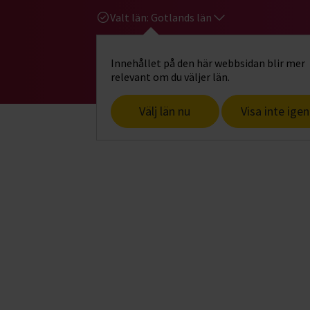
Valt län:
Gotlands län
Innehållet på den här webbsidan blir mer
Hi
Gå till studiefrämjandets startsid
relevant om du väljer län.
Välj län nu
Visa inte igen