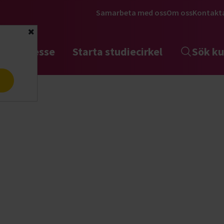
Samarbeta med oss
Om oss
Kontakt
Stäng
tta intresse
Starta studiecirkel
Sök ku
a