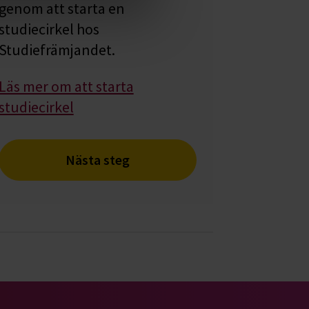
genom att starta en
studiecirkel hos
Studiefrämjandet.
Läs mer om att starta
studiecirkel
Nästa steg