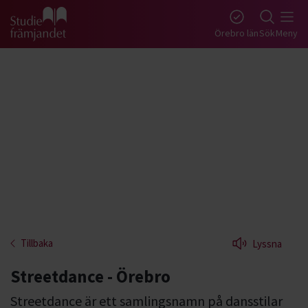
Gå till studiefrämjandets startsida
Örebro län
Sök
Meny
Tillbaka
Lyssna
Streetdance - Örebro
Streetdance är ett samlingsnamn på dansstilar