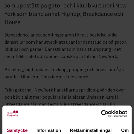
som uppstått på gator och i klubbkulturer i New
York som bland annat Hiphop, Breakdance och
House.
Streetdance är ett samlingsnamn för att beskriva olika
dansstilar som har utvecklats utanför dansstudios på gator,
klubbar och parker. Dansstilar som har sitt ursprung i det
sena 1960-talets afroamerikanska och latino-New York.
Breaking, hiphopdans, locking, popping och house är några
av alla stilar som finns inom streetdance.
Från gatorna i New York har stilarna spridit sig världen över
och blivit allt mer populära i alla åldrar. Under en kurs i i
Streetdance får man testa olika streetdance-stilar. En
lektion kan innehålla allt ifrån freestyle till koreografi och
tekniska övningar.
Samtycke
Information
Reklaminställningar
Om