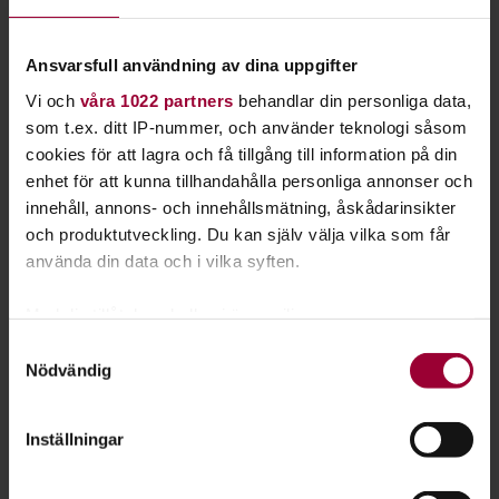
Kontakt
Ansvarsfull användning av dina uppgifter
Vi och
våra 1022 partners
behandlar din personliga data,
som t.ex. ditt IP-nummer, och använder teknologi såsom
cookies för att lagra och få tillgång till information på din
enhet för att kunna tillhandahålla personliga annonser och
innehåll, annons- och innehållsmätning, åskådarinsikter
och produktutveckling. Du kan själv välja vilka som får
använda din data och i vilka syften.
Med din tillåtelse skulle vi även vilja:
Samla in information om din geografiska plats
Samtyckesval
Nödvändig
som kan ha en noggrannhet på upp till flera meter
Identifiera din enhet genom att aktivt skanna den
Veronica Karlsson
för specifika kännetecken (fingeravtryck)
Inställningar
Verksamhetsutvecklare
Ta reda på mer om hur dina personliga uppgifter
Skicka e-post
behandlas och ställ in dina preferenser i
detaljsektionen
.