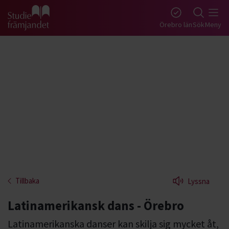
Gå till studiefrämjandets startsida
Örebro län
Sök
Meny
Tillbaka
Lyssna
Latinamerikansk dans - Örebro
Latinamerikanska danser kan skilja sig mycket åt,