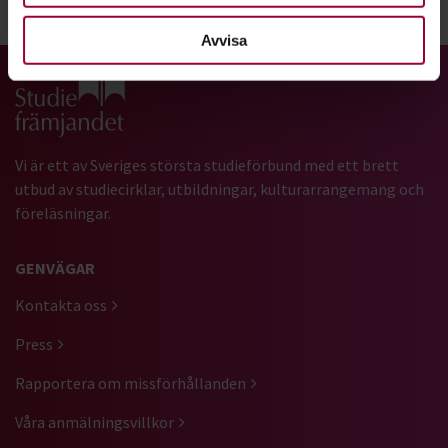
Dela:
Facebook
LinkedIn
E-mail
Avvisa
Gå till studiefrämjandets startsida
Vi är ett av Sveriges största studieförbund med ett brett
utbud av studiecirklar, utbildningar, kulturarrangemang och
föreläsningar.
GENVÄGAR
Kontakta oss
Press
Rapportera om missförhållanden
Våra anmälningsvillkor