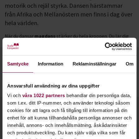
motorik och rejäl styrka. Dansen härstammar
från Afrika och Mellanöstern men finns i dag över
hela världen.
När du dansar
magdans
stärker du hela kroppen. Du lär dig
att använda höfter, mage, axlar och bröstkorg samtidigt som
du blir mjuk i musklerna. Dansen gör dig därför både stark
och smidig.
Samtycke
Information
Reklaminställningar
Om
Magdans lämpar sig för personer i alla åldrar. En vanlig
rörelse är den klassiska
höftåttan
, vilket innebär att du rör
Ansvarsfull användning av dina uppgifter
på höften så att den formar en åtta.
Vi och
våra 1022 partners
behandlar din personliga data,
som t.ex. ditt IP-nummer, och använder teknologi såsom
Kontakt
cookies för att lagra och få tillgång till information på din
enhet för att kunna tillhandahålla personliga annonser och
innehåll, annons- och innehållsmätning, åskådarinsikter
och produktutveckling. Du kan själv välja vilka som får