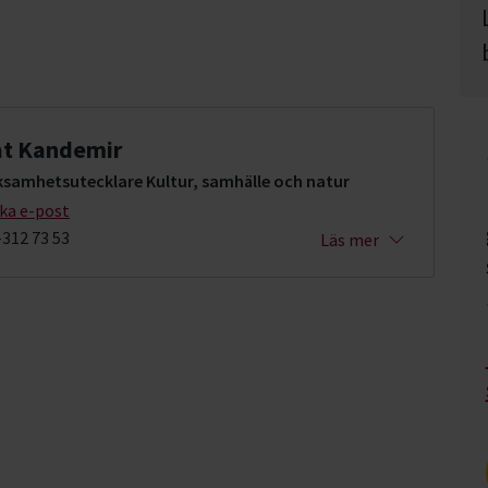
at Kandemir
ksamhetsutecklare Kultur, samhälle och natur
cka e-post
-312 73 53
Läs mer