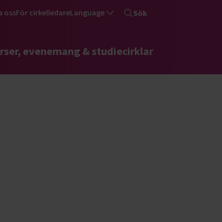
a oss
För cirkelledare
Language
Sök
rser, evenemang & studiecirklar