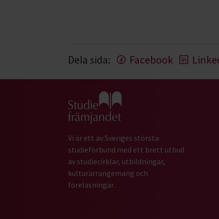
Dela sida:
Facebook
Linke
Gå till studiefrämjandets startsida
Vi är ett av Sveriges största
studieförbund med ett brett utbud
av studiecirklar, utbildningar,
kulturarrangemang och
föreläsningar.