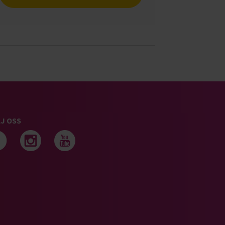
J OSS
Följ oss på facebook
Följ oss på instagram
Följ oss på youtub