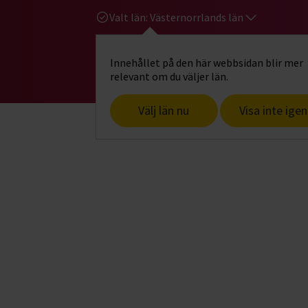
Valt län:
Västernorrlands län
Innehållet på den här webbsidan blir mer
Hi
Gå till studiefrämjandets startsid
relevant om du väljer län.
Välj län nu
Visa inte igen