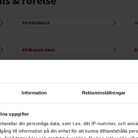
ns & rörelse
Streetdance
J
Afrikansk dans
B
K-pop
O
Information
Reklaminställningar
ina uppgifter
handlar din personliga data, som t.ex. ditt IP-nummer, och anv
illgång till information på din enhet för att kunna tillhandahålla pe