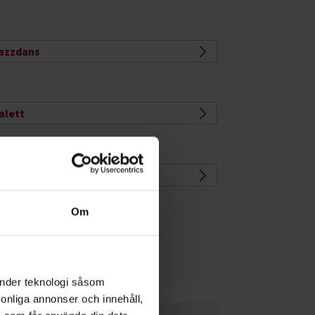
azzdans
alett
rientalisk dans
Om
änder teknologi såsom
rsonliga annonser och innehåll,