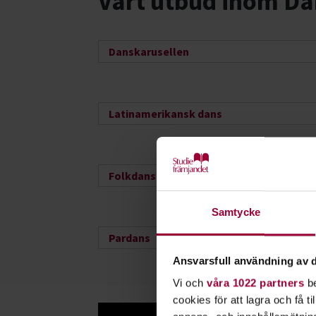
Vårt utbud inom Da
Danskarusellen
Latinamerikansk dans
Folkdans
Samtycke
Pardans
Ansvarsfull användning av d
Vi och
våra 1022 partners
be
cookies för att lagra och få t