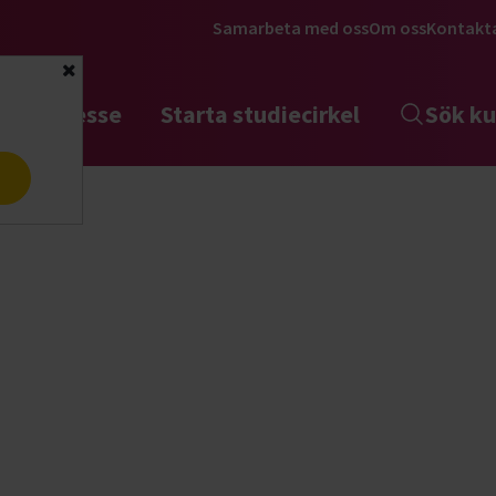
Samarbeta med oss
Om oss
Kontakt
Stäng
tta intresse
Starta studiecirkel
Sök ku
a